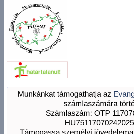
Munkánkat támogathatja az
Evang
számlaszámára törté
Számlaszám: OTP 117070
HU75117070242025
Támogassa személyi jövedelemad