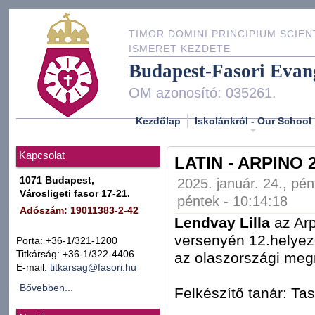
TIMOR DOMINI PRINCIPIUM SCIEN
ISMERET KEZDETE
Budapest-Fasori Evan
OM azonosító: 035261.
Kezdőlap
Iskolánkról - Our School
Kapcsolat
LATIN - ARPINO 
1071 Budapest,
2025. január. 24., pén
Városligeti fasor 17-21.
péntek - 10:14:18
Adószám: 19011383-2-42
Lendvay Lilla
az Arp
versenyén 12.helyezé
Porta: +36-1/321-1200
Titkárság: +36-1/322-4406
az olaszországi meg
E-mail:
titkarsag@fasori.hu
Bővebben...
Felkészítő tanár: T