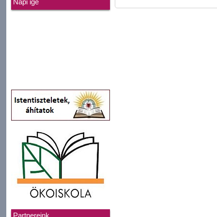
Napi ige
Partnereink