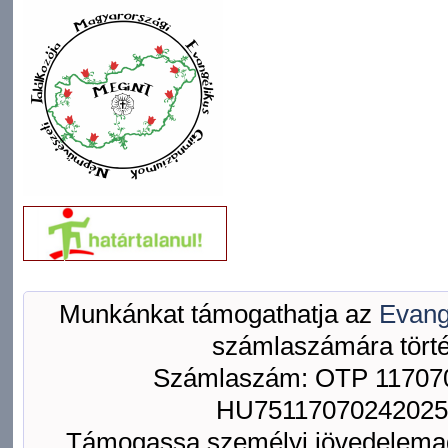
Munkánkat támogathatja az
Evang
számlaszámára törté
Számlaszám: OTP 117070
HU75117070242025
Támogassa személyi jövedelemad