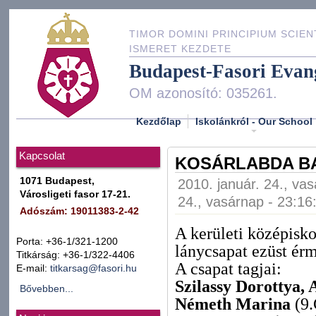
TIMOR DOMINI PRINCIPIUM SCIEN
ISMERET KEZDETE
Budapest-Fasori Evan
OM azonosító: 035261.
Kezdőlap
Iskolánkról - Our School
Kapcsolat
KOSÁRLABDA BA
1071 Budapest,
2010. január. 24., va
Városligeti fasor 17-21.
24., vasárnap - 23:16
Adószám: 19011383-2-42
A kerületi középisko
Porta: +36-1/321-1200
lánycsapat ezüst érm
Titkárság: +36-1/322-4406
A csapat tagjai:
E-mail:
titkarsag@fasori.hu
Szilassy Dorottya
Bővebben...
Németh Marina
(9