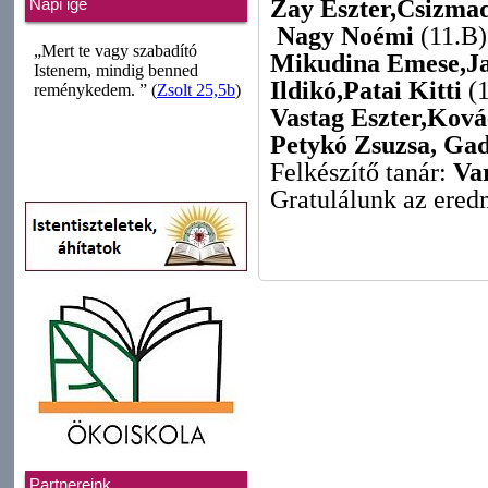
Zay Eszter,Csizma
Napi ige
Nagy Noémi
(11.B)
Mikudina Emese,Ja
Ildikó,Patai Kitti
(
Vastag Eszter,Ková
Petykó Zsuzsa, Gad
Felkészítő tanár:
Va
Gratulálunk az ere
Partnereink