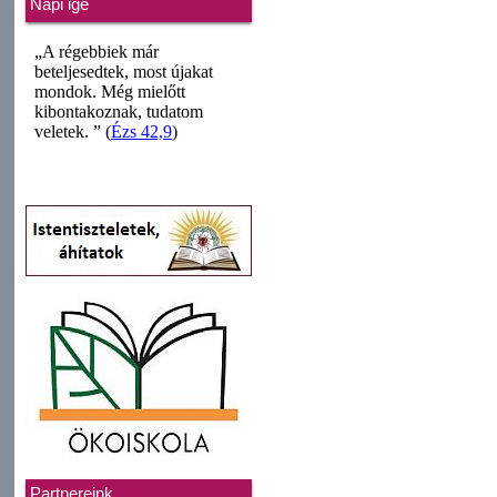
Napi ige
Partnereink