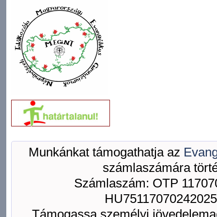
Munkánkat támogathatja az
Evang
számlaszámára törté
Számlaszám: OTP 117070
HU75117070242025
Támogassa személyi jövedelemad