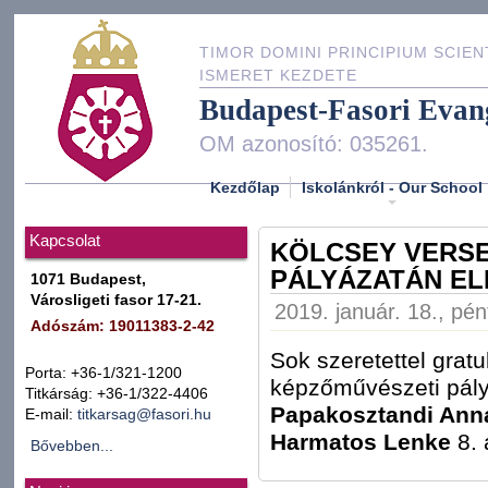
TIMOR DOMINI PRINCIPIUM SCIEN
ISMERET KEZDETE
Budapest-Fasori Evan
OM azonosító: 035261.
Kezdőlap
Iskolánkról - Our School
Kapcsolat
KÖLCSEY VERS
PÁLYÁZATÁN E
1071 Budapest,
Városligeti fasor 17-21.
2019. január. 18., pén
Adószám: 19011383-2-42
Sok szeretettel grat
Porta: +36-1/321-1200
képzőművészeti pály
Titkárság: +36-1/322-4406
Papakosztandi Ann
E-mail:
titkarsag@fasori.hu
Harmatos Lenke
8. 
Bővebben...