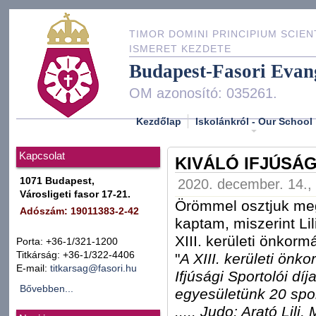
TIMOR DOMINI PRINCIPIUM SCIEN
ISMERET KEZDETE
Budapest-Fasori Evan
OM azonosító: 035261.
Kezdőlap
Iskolánkról - Our School
Kapcsolat
KIVÁLÓ IFJÚSÁG
1071 Budapest,
2020. december. 14., 
Városligeti fasor 17-21.
Örömmel osztjuk meg 
Adószám: 19011383-2-42
kaptam, miszerint Li
XIII. kerületi önkorm
Porta: +36-1/321-1200
Titkárság: +36-1/322-4406
"
A XIII. kerületi önk
E-mail:
titkarsag@fasori.hu
Ifjúsági Sportolói d
Bővebben...
egyesületünk 20 spor
..... Judo:
Arató Lili,
M