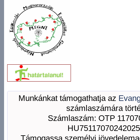
Munkánkat támogathatja az
Evang
számlaszámára törté
Számlaszám: OTP 117070
HU75117070242025
Támogassa személyi jövedelemad