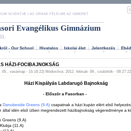
IUM SCIENTIÆ • AZ ÚRNAK FÉLELME AZ ISMERET
asori Evangélikus Gimnázium
61.
król - Our School
Hivatalos
Iskolai élet
Jelentkezés
Ebé
ÁS HÁZI-FOCIBAJNOKSÁG
. 05., vasárnap - 15:18:22
| Módosítva: 2012. február. 09., csütörtök - 08:27:2
Házi Kispályás Labdarugó Bajnokság
- Először a Fasorban -
 a
Danubeside Greens (9.A)
csapatnak a házi kupán elért első helyezés
r által idén első ízben megrendezett házibajnokság végeredménye a 
e Greens (9.A)
Klubja (11.A)