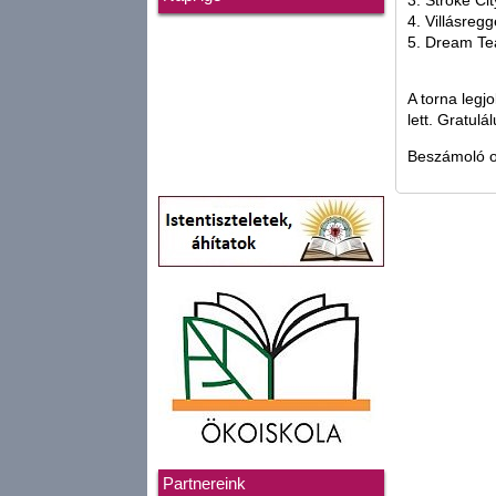
3. Stroke Cit
4. Villásregg
5. Dream Te
A torna legj
lett. Gratul
Beszámoló 
Partnereink