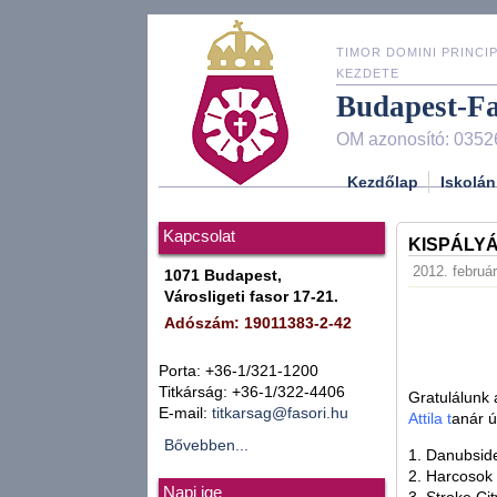
TIMOR DOMINI PRINCIP
KEZDETE
Budapest-F
OM azonosító: 0352
Kezdőlap
Iskolán
Kapcsolat
KISPÁLY
2012. február
1071 Budapest,
Városligeti fasor 17-21.
Adószám: 19011383-2-42
Porta: +36-1/321-1200
Titkárság: +36-1/322-4406
Gratulálunk
E-mail:
titkarsag@fasori.hu
Attila t
anár ú
Bővebben...
1. Danubsid
2. Harcosok 
Napi ige