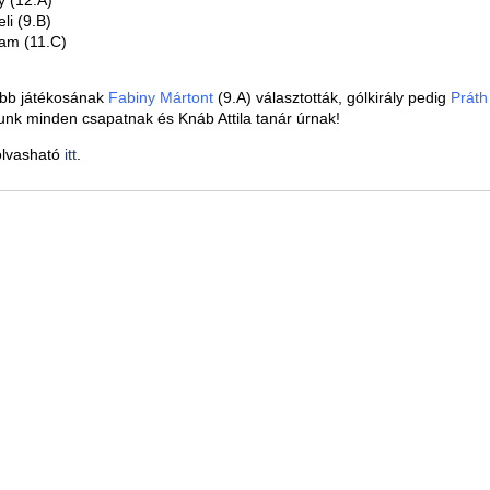
y (12.A)
eli (9.B)
am (11.C)
obb játékosának
Fabiny Mártont
(9.A) választották, gólkirály pedig
Práth
álunk minden csapatnak és Knáb Attila tanár úrnak!
olvasható
itt
.