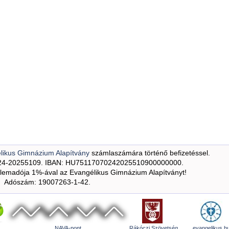
likus Gimnázium Alapítvány
számlaszámára történő befizetéssel.
24-20255109. IBAN: HU75117070242025510900000000.
emadója 1%-ával az Evangélikus Gimnázium Alapítványt!
Adószám: 19007263-1-42.
NAVA-pont
Rákóczi Szövetség
evangelikus.h