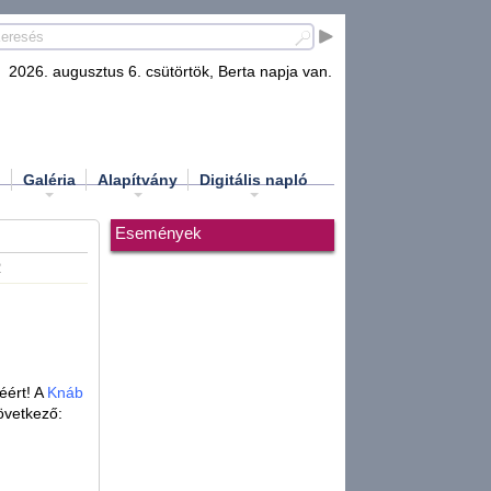
2026. augusztus 6. csütörtök, Berta napja van.
d
Galéria
Alapítvány
Digitális napló
Események
2
éért! A
Knáb
következő: