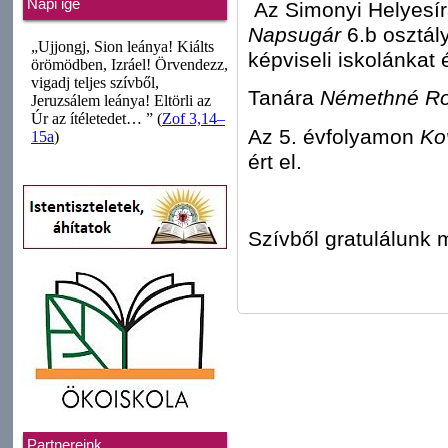
Napi ige
Az Simonyi Helyesírá
Napsugár
6.b osztál
képviseli iskolánkat 
Tanára
Némethné Ro
Az 5. évfolyamon
Ko
ért el.
Szívből gratulálunk 
Partnereink