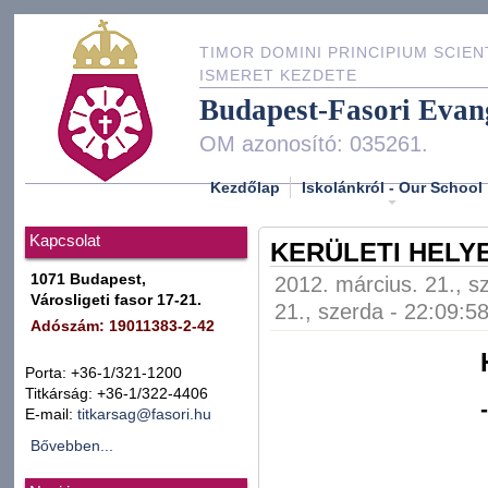
TIMOR DOMINI PRINCIPIUM SCIEN
ISMERET KEZDETE
Budapest-Fasori Evan
OM azonosító: 035261.
Kezdőlap
Iskolánkról - Our School
Kapcsolat
KERÜLETI HELYE
1071 Budapest,
2012. március. 21., s
Városligeti fasor 17-21.
21., szerda - 22:09:5
Adószám: 19011383-2-42
Porta: +36-1/321-1200
Titkárság: +36-1/322-4406
E-mail:
titkarsag@fasori.hu
Bővebben...