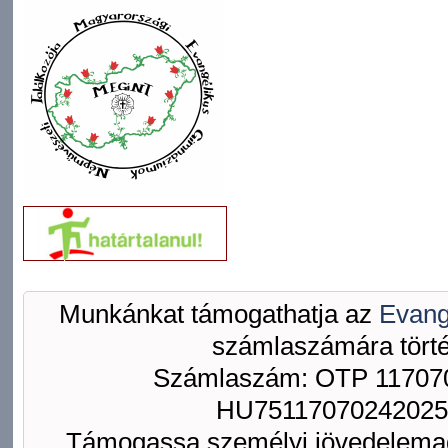
Munkánkat támogathatja az
Evang
számlaszámára törté
Számlaszám: OTP 117070
HU75117070242025
Támogassa személyi jövedelemad