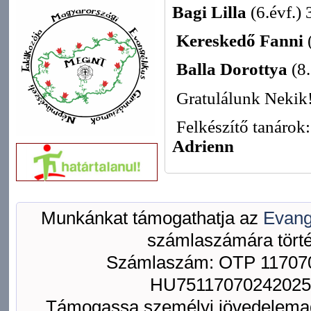
Bagi Lilla
(6.évf.) 
Kereskedő Fanni
(
Balla Dorottya
(8.
Gratulálunk Nekik
Felkészítő tanárok
Adrienn
Munkánkat támogathatja az
Evang
számlaszámára törté
Számlaszám: OTP 117070
HU75117070242025
Támogassa személyi jövedelemad