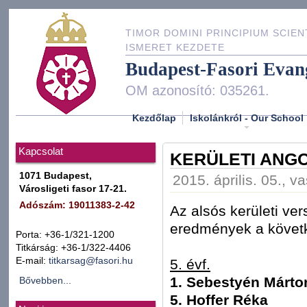
TIMOR DOMINI PRINCIPIUM SCIEN
ISMERET KEZDETE
Budapest-Fasori Evan
OM azonosító: 035261.
Kezdőlap
Iskolánkról - Our School
Kapcsolat
KERÜLETI ANG
1071 Budapest,
2015. április. 05., v
Városligeti fasor 17-21.
Adószám: 19011383-2-42
Az alsós kerületi ve
eredmények a követ
Porta: +36-1/321-1200
Titkárság: +36-1/322-4406
E-mail:
titkarsag@fasori.hu
5. évf.
1. Sebestyén Márto
Bővebben...
5. Hoffer Réka