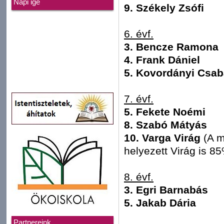
Napi ige
9. Székely Zsófi
6. évf.
3. Bencze Ramona
4. Frank Dániel
5. Kovordányi Csaba 
7. évf.
5. Fekete Noémi
8. Szabó Mátyás
10. Varga Virág
(A m
helyezett Virág is 85%
8. évf.
3. Egri Barnabás
5. Jakab Dária
Partnereink