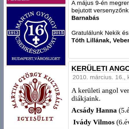
A május 9-én megr
bejutott versenyzőnk,
Barnabás
Gratulálunk Nekik és
Tóth Lillának, Vebe
KERÜLETI ANG
2010. március. 16., 
A kerületi angol ve
diákjaink.
Acsády Hanna
(5.é
Ivády Vilmos
(6.év