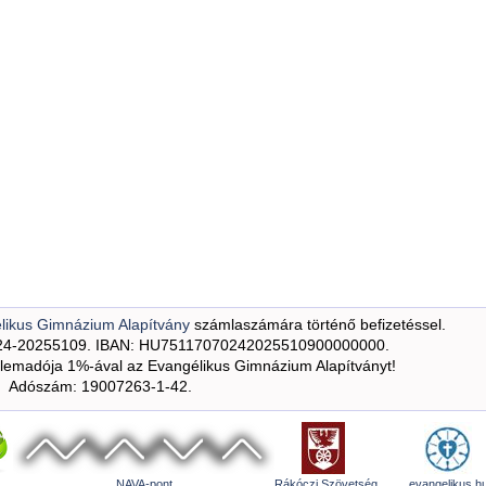
likus Gimnázium Alapítvány
számlaszámára történő befizetéssel.
24-20255109. IBAN: HU75117070242025510900000000.
emadója 1%-ával az Evangélikus Gimnázium Alapítványt!
Adószám: 19007263-1-42.
NAVA-pont
Rákóczi Szövetség
evangelikus.h