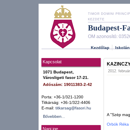
TIMOR DOMINI PRINCIP
KEZDETE
Budapest-F
OM azonosító: 0352
Kezdőlap
Iskolán
Kapcsolat
KAZINCZY 
2012. február
1071 Budapest,
Városligeti fasor 17-21.
Adószám: 19011383-2-42
Porta: +36-1/321-1200
Titkárság: +36-1/322-4406
E-mail:
titkarsag@fasori.hu
A "Szép magy
Bővebben...
Orbók Réka
Napi ige