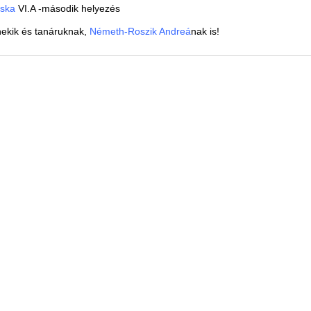
iska
VI.A -második helyezés
nekik és tanáruknak,
Németh-Roszik Andreá
nak is!