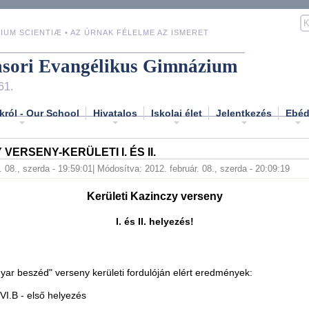
IUM SCIENTIÆ • AZ ÚRNAK FÉLELME AZ ISMERET
asori Evangélikus Gimnázium
61.
król - Our School
Hivatalos
Iskolai élet
Jelentkezés
Ebé
VERSENY-KERÜLETI I. ÉS II.
. 08., szerda - 19:59:01
| Módosítva: 2012. február. 08., szerda - 20:09:19
Kerületi Kazinczy verseny
I. és II. helyezés!
ar beszéd" verseny kerületi fordulóján elért eredmények:
VI.B - első helyezés