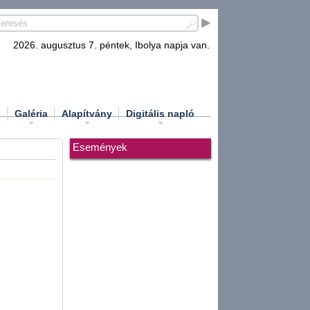
2026. augusztus 7. péntek, Ibolya napja van.
d
Galéria
Alapítvány
Digitális napló
Események