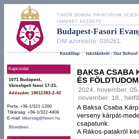
TIMOR DOMINI PRINCIPIUM SCIEN
ISMERET KEZDETE
Budapest-Fasori Evan
OM azonosító: 035261.
Kezdőlap
Iskolánkról - Our School
Kapcsolat
BAKSA CSABA 
ÉS FÖLDTUDOMÁ
1071 Budapest,
Városligeti fasor 17-21.
2024. november. 05.
Adószám: 19011383-2-42
november. 18., hétfő
A Baksa Csaba Kárpá
Porta: +36-1/321-1200
Titkárság: +36-1/322-4406
verseny kárpát-meden
E-mail:
titkarsag@fasori.hu
csapatunk.
Bővebben...
A Rákos-patakról kész