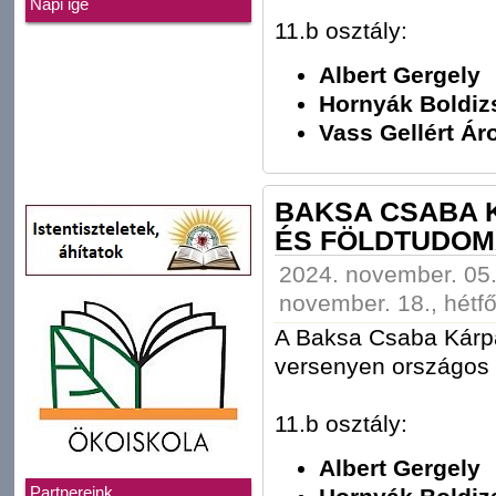
Napi ige
11.b osztály:
Albert Gergely
Hornyák Boldiz
Vass Gellért Ár
BAKSA CSABA 
ÉS FÖLDTUDOM
2024. november. 05.
november. 18., hétfő
A Baksa Csaba Kárpá
versenyen országos d
11.b osztály:
Albert Gergely
Partnereink