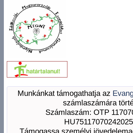
Munkánkat támogathatja az
Evang
számlaszámára törté
Számlaszám: OTP 117070
HU75117070242025
Támogassa személyi jövedelemad