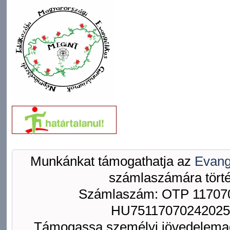
Munkánkat támogathatja az
Evang
számlaszámára törté
Számlaszám: OTP 117070
HU75117070242025
Támogassa személyi jövedelemad