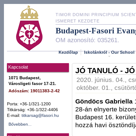
TIMOR DOMINI PRINCIPIUM SCIEN
ISMERET KEZDETE
Budapest-Fasori Evan
OM azonosító: 035261.
Kezdőlap
Iskolánkról - Our School
Kapcsolat
JÓ TANULÓ - J
1071 Budapest,
2020. június. 04., cs
Városligeti fasor 17-21.
október. 01., csütört
Adószám: 19011383-2-42
Göndöcs Gabriella
1
Porta: +36-1/321-1200
28-án elnyerte bizon
Titkárság: +36-1/322-4406
E-mail:
titkarsag@fasori.hu
Budapest 16. kerületi
hozzá havi ösztöndíj
Bővebben...