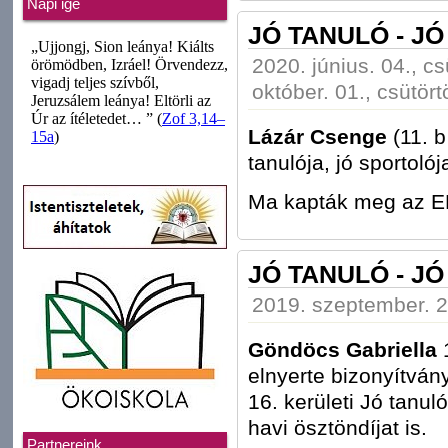
Napi ige
JÓ TANULÓ - J
2020. június. 04., cs
október. 01., csütört
Lázár Csenge
(11. b
tanulója, jó sportolój
Ma kapták meg az EMM
JÓ TANULÓ - J
2019. szeptember. 2
Göndöcs Gabriella
1
elnyerte bizonyítvá
16. kerületi Jó tanul
havi ösztöndíjat is.
Partnereink