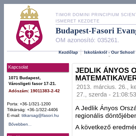
TIMOR DOMINI PRINCIPIUM SCIEN
ISMERET KEZDETE
Budapest-Fasori Evan
OM azonosító: 035261.
Kezdőlap
Iskolánkról - Our School
Kapcsolat
JEDLIK ÁNYOS 
MATEMATIKAVE
1071 Budapest,
Városligeti fasor 17-21.
2013. március. 26., k
Adószám: 19011383-2-42
27., szerda - 21:08:5
Porta: +36-1/321-1200
A Jedlik Ányos Orsz
Titkárság: +36-1/322-4406
regionális döntőjében
E-mail:
titkarsag@fasori.hu
Bővebben...
A következő eredmén