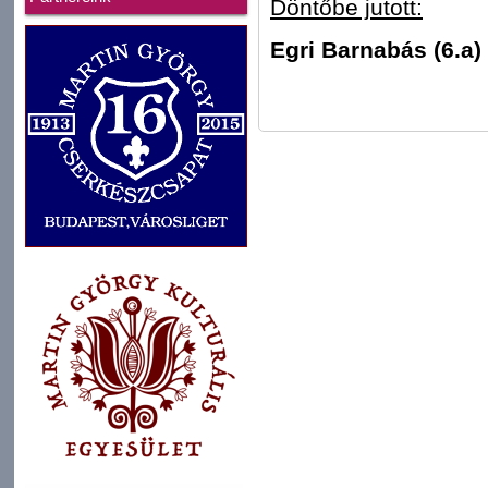
Döntőbe jutott:
Egri Barnabás (6.a) 