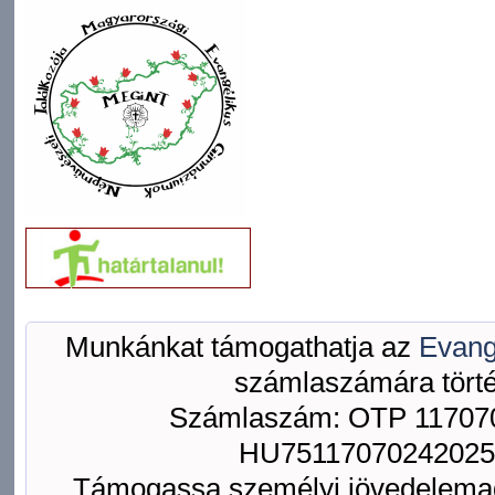
Munkánkat támogathatja az
Evang
számlaszámára törté
Számlaszám: OTP 117070
HU75117070242025
Támogassa személyi jövedelemad