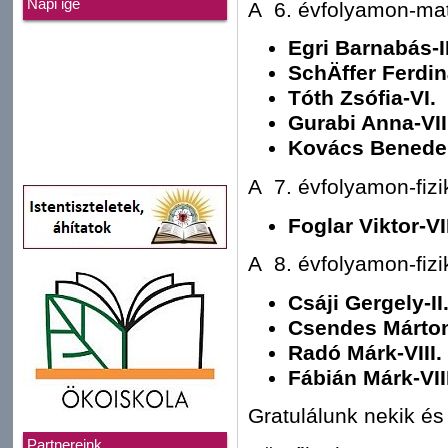
Napi ige
A 6. évfolyamon-ma
Egri Barnabás-II
SchÄffer Ferdin
Tóth Zsófia-VI.
Gurabi Anna-VII
Kovács Benedek
A 7. évfolyamon-fizi
Foglar Viktor-VI
A 8. évfolyamon-fizi
Csáji Gergely-II
Csendes Márton-
Radó Márk-VIII.
Fábián Márk-VIII
Gratulálunk nekik és 
Partnereink