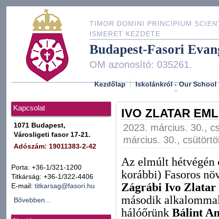
TIMOR DOMINI PRINCIPIUM SCIEN
ISMERET KEZDETE
Budapest-Fasori Evan
OM azonosító: 035261.
Kezdőlap
Iskolánkról - Our School
Kapcsolat
IVO ZLATAR EML
1071 Budapest,
2023. március. 30., cs
Városligeti fasor 17-21.
március. 30., csütörtö
Adószám: 19011383-2-42
Az elmúlt hétvégén c
Porta: +36-1/321-1200
korábbi) Fasoros nö
Titkárság: +36-1/322-4406
Zágrábi Ivo Zlata
E-mail:
titkarsag@fasori.hu
második alkalommal v
Bővebben...
hálóőrünk
Bálint A