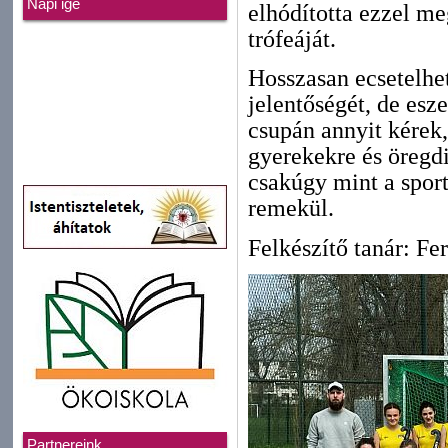
Napi ige
elhódította ezzel m
trófeáját.
Hosszasan ecsetelhe
jelentőségét, de esz
csupán annyit kérek
gyerekekre és öregdi
csakúgy mint a sport 
remekül.
Felkészítő tanár: Fe
Partnereink