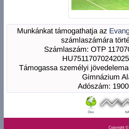
Munkánkat támogathatja az
Evang
számlaszámára törté
Számlaszám: OTP 117070
HU75117070242025
Támogassa személyi jövedelemad
Gimnázium Ala
Adószám: 1900
Öko
NA
Copyright ©