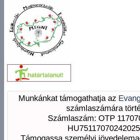
Munkánkat támogathatja az
Evang
számlaszámára törté
Számlaszám: OTP 117070
HU75117070242025
Támogassa személyi jövedelemad