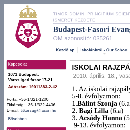
TIMOR DOMINI PRINCIPIUM SCIEN
ISMERET KEZDETE
Budapest-Fasori Evan
OM azonosító: 035261.
Kezdőlap
Iskolánkról - Our School
Kapcsolat
ISKOLAI RAJZP
1071 Budapest,
2010. április. 18., va
Városligeti fasor 17-21.
1. Az iskolai rajzpá
Adószám: 19011383-2-42
5-8. évfolyamon:
Porta: +36-1/321-1200
1.
Bálint Szonja
(6.a
Titkárság: +36-1/322-4406
2.
Bagi Lilla
(6.a)
E-mail:
titkarsag@fasori.hu
3.
Acsády Hanna
(5
Bővebben...
9-13. évfolyamon: