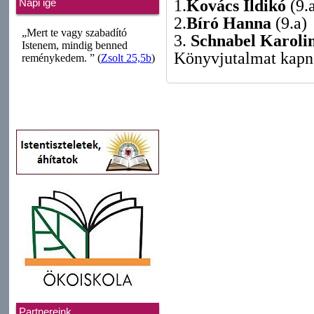
1.
Kovács Ildikó
(9.
Napi ige
2.
Bíró Hanna
(9.a)
3.
Schnabel Karoli
Könyvjutalmat kapn
Partnereink