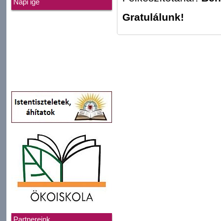
Napi ige
Gratulálunk!
Partnereink