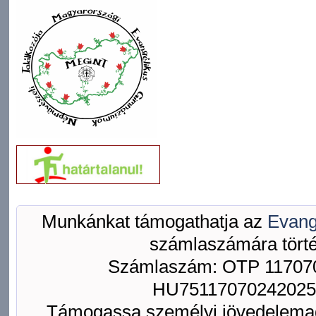
Munkánkat támogathatja az
Evang
számlaszámára törté
Számlaszám: OTP 117070
HU75117070242025
Támogassa személyi jövedelemad