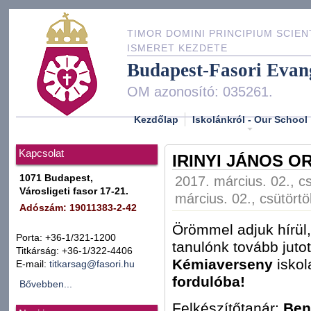
TIMOR DOMINI PRINCIPIUM SCIEN
ISMERET KEZDETE
Budapest-Fasori Evan
OM azonosító: 035261.
Kezdőlap
Iskolánkról - Our School
Kapcsolat
IRINYI JÁNOS 
1071 Budapest,
2017. március. 02., c
Városligeti fasor 17-21.
március. 02., csütörtö
Adószám: 19011383-2-42
Örömmel adjuk hírül
Porta: +36-1/321-1200
tanulónk tovább juto
Titkárság: +36-1/322-4406
Kémiaverseny
iskol
E-mail:
titkarsag@fasori.hu
fordulóba!
Bővebben...
Felkészítőtanár:
Ben