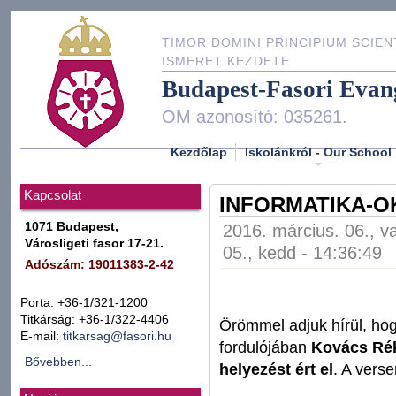
TIMOR DOMINI PRINCIPIUM SCIEN
ISMERET KEZDETE
Budapest-Fasori Evan
OM azonosító: 035261.
Kezdőlap
Iskolánkról - Our School
Kapcsolat
INFORMATIKA-O
1071 Budapest,
2016. március. 06., v
Városligeti fasor 17-21.
05., kedd - 14:36:49
Adószám: 19011383-2-42
Porta: +36-1/321-1200
Titkárság: +36-1/322-4406
Örömmel adjuk hírül, ho
E-mail:
titkarsag@fasori.hu
fordulójában
Kovács Rék
Bővebben...
helyezést ért el
. A verse