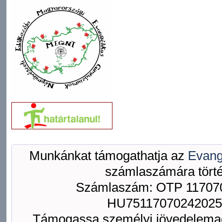
Munkánkat támogathatja az
Evang
számlaszámára törté
Számlaszám: OTP 117070
HU75117070242025
Támogassa személyi jövedelemad