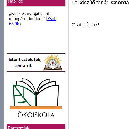
Napi ige
Felkészítő tanár:
Csordá
Gratulálunk!
Partnereink