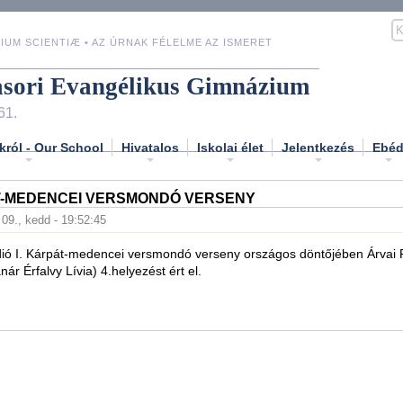
IUM SCIENTIÆ • AZ ÚRNAK FÉLELME AZ ISMERET
asori Evangélikus Gimnázium
61.
król - Our School
Hivatalos
Iskolai élet
Jelentkezés
Ebé
ÁT-MEDENCEI VERSMONDÓ VERSENY
. 09., kedd - 19:52:45
ió I. Kárpát-medencei versmondó verseny országos döntőjében Árvai 
anár Érfalvy Lívia) 4.helyezést ért el.