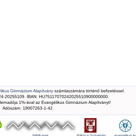
likus Gimnázium Alapítvány
számlaszámára történő befizetéssel.
24-20255109. IBAN: HU75117070242025510900000000.
emadója 1%-ával az Evangélikus Gimnázium Alapítványt!
Adószám: 19007263-1-42.
NAVA-pont
Rákóczi Szövetség
evangelikus.h