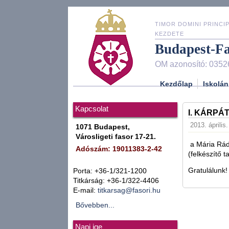
TIMOR DOMINI PRINCIP
KEZDETE
Budapest-F
OM azonosító: 0352
Kezdőlap
Iskolán
Kapcsolat
I. KÁRP
2013. április
1071 Budapest,
Városligeti fasor 17-21.
a Mária Rád
Adószám: 19011383-2-42
(felkészítő t
Gratulálunk!
Porta: +36-1/321-1200
Titkárság: +36-1/322-4406
E-mail:
titkarsag@fasori.hu
Bővebben...
Napi ige