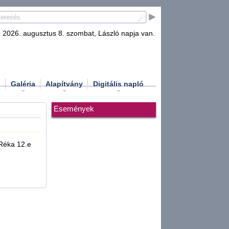
2026. augusztus 8. szombat, László napja van.
d
Galéria
Alapítvány
Digitális napló
Események
Réka 12.e