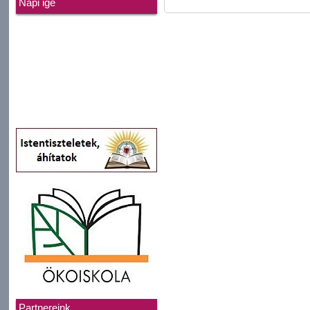
Napi ige
Partnereink