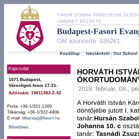
TIMOR DOMINI PRINCIPIUM SCIEN
ISMERET KEZDETE
Budapest-Fasori Evan
OM azonosító: 035261.
Kezdőlap
Iskolánkról - Our School
Kapcsolat
HORVÁTH ISTVÁN
ÓKORTUDOMÁNY
1071 Budapest,
Városligeti fasor 17-21.
2018. február. 09., pé
Adószám: 19011383-2-42
A Horváth István Kár
Porta: +36-1/321-1200
döntőjébe jutott I. k
Titkárság: +36-1/322-4406
tanár:
Hursán Szabo
E-mail:
titkarsag@fasori.hu
Johanna 10. c
osztál
Bővebben...
tanár:
Tasnádi Zsuz