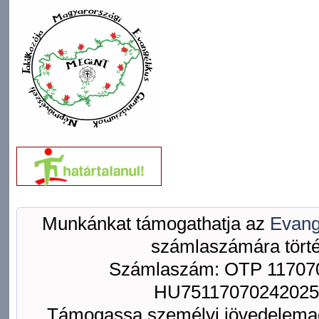
Munkánkat támogathatja az
Evang
számlaszámára törté
Számlaszám: OTP 117070
HU75117070242025
Támogassa személyi jövedelemad