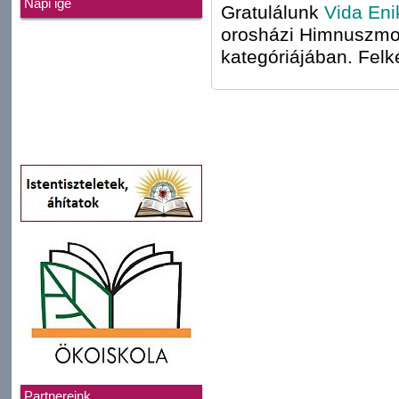
Napi ige
Gratulálunk
Vida Eni
orosházi Himnuszmon
kategóriájában. Felk
Partnereink