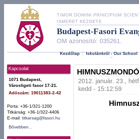
TIMOR DOMINI PRINCIPIUM SCIEN
ISMERET KEZDETE
Budapest-Fasori Evan
OM azonosító: 035261.
Kezdőlap
Iskolánkról - Our School
Kapcsolat
HIMNUSZMONDÓ-
1071 Budapest,
2012. január. 23., hét
Városligeti fasor 17-21.
kedd - 15:12:59
Adószám: 19011383-2-42
Himnusz
Porta: +36-1/321-1200
Titkárság: +36-1/322-4406
E-mail:
titkarsag@fasori.hu
Bővebben...