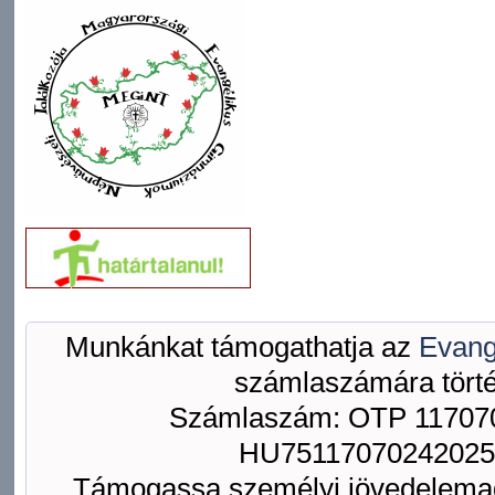
Munkánkat támogathatja az
Evang
számlaszámára törté
Számlaszám: OTP 117070
HU75117070242025
Támogassa személyi jövedelemad