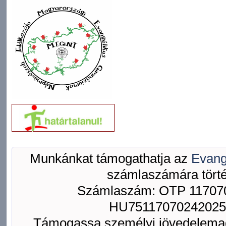
Munkánkat támogathatja az
Evang
számlaszámára törté
Számlaszám: OTP 117070
HU75117070242025
Támogassa személyi jövedelemad