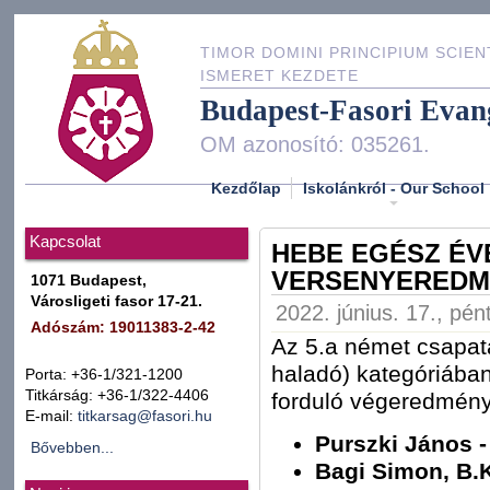
TIMOR DOMINI PRINCIPIUM SCIEN
ISMERET KEZDETE
Budapest-Fasori Evan
OM azonosító: 035261.
Kezdőlap
Iskolánkról - Our School
Kapcsolat
HEBE EGÉSZ ÉV
VERSENYEREDM
1071 Budapest,
Városligeti fasor 17-21.
2022. június. 17., pén
Adószám: 19011383-2-42
Az 5.a német csapa
haladó) kategóriában 
Porta: +36-1/321-1200
Titkárság: +36-1/322-4406
forduló végeredmény
E-mail:
titkarsag@fasori.hu
Purszki János -
Bővebben...
Bagi Simon, B.K