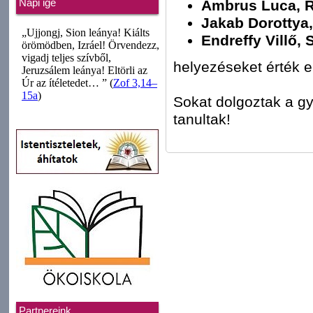
Ambrus Luca, Ro
Napi ige
Jakab Dorottya,
Endreffy Villő,
helyezéseket érték e
Sokat dolgoztak a gy
tanultak!
Partnereink