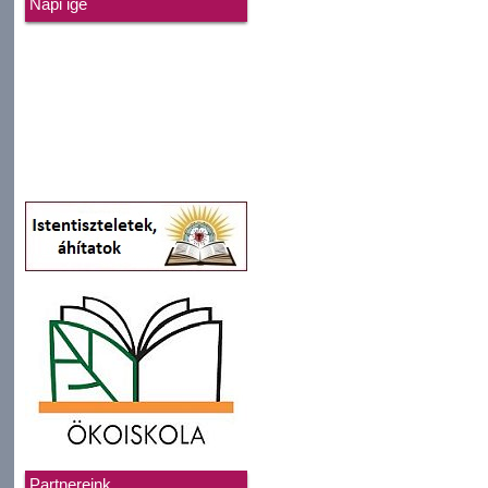
Napi ige
Partnereink