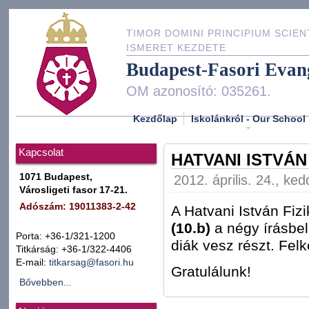
TIMOR DOMINI PRINCIPIUM SCIEN
ISMERET KEZDETE
Budapest-Fasori Evan
OM azonosító: 035261.
Kezdőlap
Iskolánkról - Our School
Kapcsolat
HATVANI ISTVÁ
1071 Budapest,
2012. április. 24., ke
Városligeti fasor 17-21.
Adószám: 19011383-2-42
A Hatvani István Fizi
(10.b)
a négy írásbel
Porta: +36-1/321-1200
diák vesz részt. Fel
Titkárság: +36-1/322-4406
E-mail:
titkarsag@fasori.hu
Gratulálunk!
Bővebben...