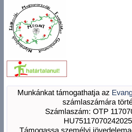
Munkánkat támogathatja az
Evang
számlaszámára törté
Számlaszám: OTP 117070
HU75117070242025
Támogassa személyi jövedelemad