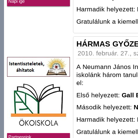
Napi ige
Harmadik helyezett:
Gratulálunk a kieme
HÁRMAS GYŐZ
2010. február. 27., 
A Neumann János Inf
iskolánk három tanul
el:
Első helyezett:
Gall 
Második helyezett:
N
Harmadik helyezett:
Gratulálunk a kieme
Partnereink