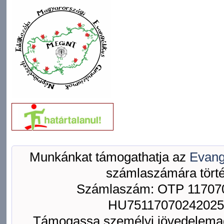
Munkánkat támogathatja az
Evang
számlaszámára törté
Számlaszám: OTP 117070
HU75117070242025
Támogassa személyi jövedelemad