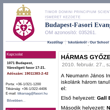
TIMOR DOMINI PRINCIPIUM SCIEN
ISMERET KEZDETE
Budapest-Fasori Evan
OM azonosító: 035261.
Kezdőlap
Iskolánkról - Our School
Kapcsolat
HÁRMAS GYŐZ
1071 Budapest,
2010. február. 27., 
Városligeti fasor 17-21.
Adószám: 19011383-2-42
A Neumann János Inf
iskolánk három tanul
Porta: +36-1/321-1200
el:
Titkárság: +36-1/322-4406
E-mail:
titkarsag@fasori.hu
Első helyezett:
Gall 
Bővebben...
Második helyezett:
N