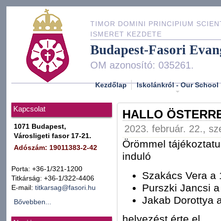
TIMOR DOMINI PRINCIPIUM SCIEN
ISMERET KEZDETE
Budapest-Fasori Evan
OM azonosító: 035261.
Kezdőlap
Iskolánkról - Our School
Kapcsolat
HALLO ÖSTERRE
1071 Budapest,
2023. február. 22., sz
Városligeti fasor 17-21.
Örömmel tájékoztatun
Adószám: 19011383-2-42
induló
Porta: +36-1/321-1200
Szakács Vera a 
Titkárság: +36-1/322-4406
Purszki Jancsi a
E-mail:
titkarsag@fasori.hu
Jakab Dorottya a
Bővebben...
helyezést érte el.