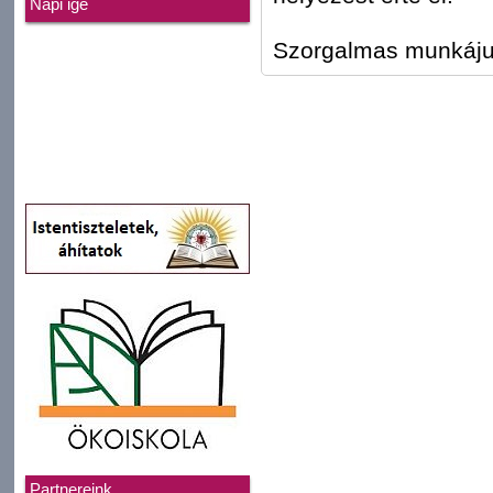
Napi ige
Szorgalmas munkáju
Partnereink