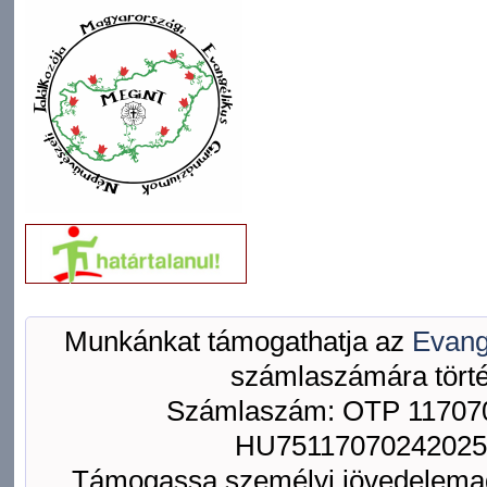
Munkánkat támogathatja az
Evang
számlaszámára törté
Számlaszám: OTP 117070
HU75117070242025
Támogassa személyi jövedelemad