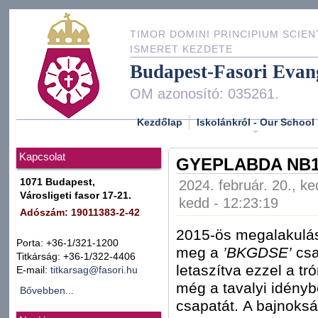
TIMOR DOMINI PRINCIPIUM SCIEN
ISMERET KEZDETE
Budapest-Fasori Evan
OM azonosító: 035261.
Kezdőlap
Iskolánkról - Our School
Kapcsolat
GYEPLABDA NB1
1071 Budapest,
2024. február. 20., ke
Városligeti fasor 17-21.
kedd - 12:23:19
Adószám: 19011383-2-42
2015-ös megalakulása
Porta: +36-1/321-1200
meg a
’BKGDSE’
csa
Titkárság: +36-1/322-4406
letaszítva ezzel a tr
E-mail:
titkarsag@fasori.hu
még a tavalyi idényb
Bővebben...
csapatát. A bajnoks