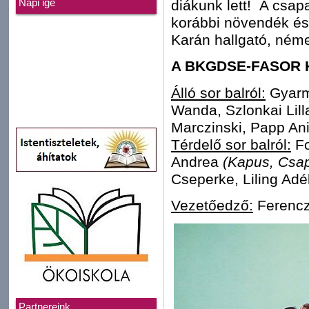
diákunk lett! A csapa
Napi ige
korábbi növendék é
Karán hallgató, német
A BKGDSE-FASOR HC
Álló sor balról:
Gyarm
Wanda, Szlonkai Lill
Marczinski, Papp Ani
Térdelő sor balról:
Fo
Andrea
(Kapus, Csa
Cseperke, Liling Adé
Vezetőedző:
Ferencz
Partnereink