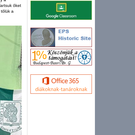
Tartsuk őket
tőlük a