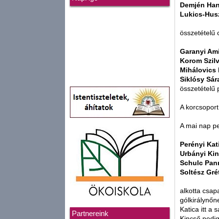
Demjén Ha
Lukics-Husz
összetételű
Garanyi Am
Korom Szilv
Mihálovics 
Siklósy Sár
összetételű
A korcsoport
A mai nap pe
Perényi Kat
Urbányi Ki
Schulc Pan
Soltész Gré
alkotta csap
gólkirálynőn
Katica itt a 
Partnereink
Kincső pedi