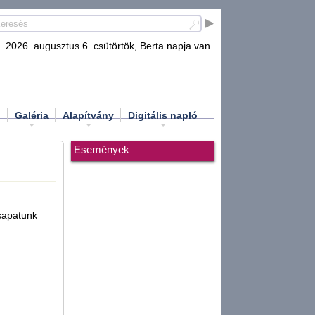
2026. augusztus 6. csütörtök, Berta napja van.
d
Galéria
Alapítvány
Digitális napló
Események
csapatunk