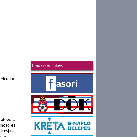
Hasznos linkek
tékkal a
nak és a
incső és
k rájuk.
y a