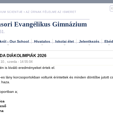
IUM SCIENTIÆ • AZ ÚRNAK FÉLELME AZ ISMERET
asori Evangélikus Gimnázium
61.
król - Our School
Hivatalos
Iskolai élet
Jelentkezés
Ebé
A DIÁKOLIMPIÁK 2026
 10., szerda - 14:55:04
idén is kiváló eredményeket értek el.
-es lány korcsoportokban voltunk érintettek és minden döntőbe jutott 
 haza.
soportban a;
ica
ncső
na