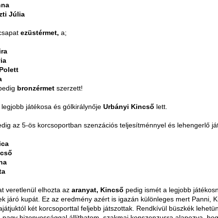
nna
ti Júlia
 csapat
ezüstérmet,
a;
ira
ia
Polett
a
 pedig
bronzérmet
szerzett!
 legjobb játékosa és gólkirálynője
Urbányi Kincső
lett.
dig az 5-ös korcsoportban szenzációs teljesítménnyel és lehengerlő já
ica
ncső
na
ta
at veretlenül elhozta az
aranyat, Kincső
pedig ismét a legjobb játékos
ek járó kupát. Ez az eredmény azért is igazán különleges mert Panni, K
sajátjuktól két korcsoporttal feljebb játszottak. Rendkívül büszkék lehetün
g nagy bizonyossággal állíthatom, szakmai konszenzusra alapozva, hog