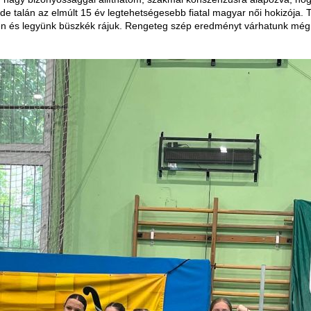
 de talán az elmúlt 15 év legtehetségesebb fiatal magyar női hokizója. 
n és legyünk büszkék rájuk. Rengeteg szép eredményt várhatunk még 