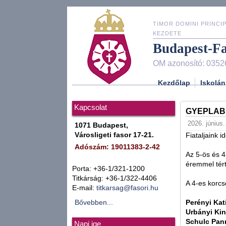
TIMOR DOMINI PRINCIP
KEZDETE
Budapest-F
OM azonosító: 0352
Kezdőlap
Iskolán
Kapcsolat
GYEPLABD
2026. június.
1071 Budapest,
Városligeti fasor 17-21.
Fiataljaink 
Adószám: 19011383-2-42
Az 5-ös és 4
éremmel tért
Porta: +36-1/321-1200
Titkárság: +36-1/322-4406
A 4-es korc
E-mail:
titkarsag@fasori.hu
Bővebben...
Perényi Kat
Urbányi Ki
Schulc Pan
Napi ige