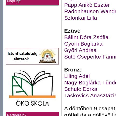
Napi ige
Papp Anikó Eszter
Radenhausen Wand
Szlonkai Lilla
Ezüst:
Bálint Dóra Zsófia
Győrfi Boglárka
Győri Andrea
Sütő Cseperke Fann
Bronz:
Liling Adél
Nagy Boglárka Tünd
Schulc Dorka
Taskovics Anasztázi
A döntőben 9 csapat 
góllal
de a góllövő l
Partnereink