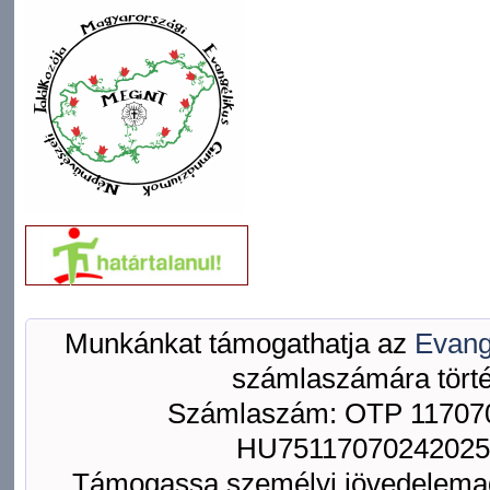
Munkánkat támogathatja az
Evang
számlaszámára törté
Számlaszám: OTP 117070
HU75117070242025
Támogassa személyi jövedelemad