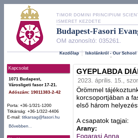
TIMOR DOMINI PRINCIPIUM SCIEN
ISMERET KEZDETE
Budapest-Fasori Evan
OM azonosító: 035261.
Kezdőlap
Iskolánkról - Our School
Kapcsolat
GYEPLABDA DIÁ
1071 Budapest,
2023. április. 15., sz
Városligeti fasor 17-21.
Örömmel tájékoztunk
Adószám: 19011383-2-42
korcsoportjában a fa
első három helyezés
Porta: +36-1/321-1200
Titkárság: +36-1/322-4406
E-mail:
titkarsag@fasori.hu
A csapatok tagjai:
Bővebben...
Arany:
Fogarasi Anna