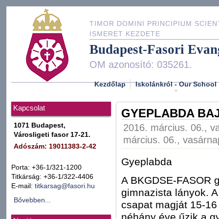
TIMOR DOMINI PRINCIPIUM SCIEN
ISMERET KEZDETE
Budapest-Fasori Evan
OM azonosító: 035261.
Kezdőlap
Iskolánkról - Our School
Kapcsolat
GYEPLABDA BAJ
1071 Budapest,
2016. március. 06., v
Városligeti fasor 17-21.
március. 06., vasárna
Adószám: 19011383-2-42
Gyeplabda
Porta: +36-1/321-1200
Titkárság: +36-1/322-4406
A BKGDSE-FASOR gye
E-mail:
titkarsag@fasori.hu
gimnazista lányok. A
Bővebben...
csapat magját 15-16
néhány éve űzik a g