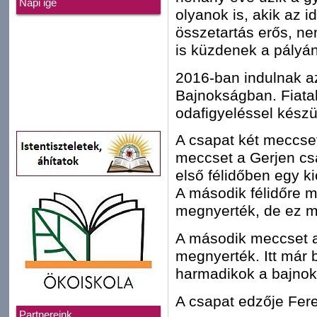
Napi ige
olyanok is, akik az 
összetartás erős, n
is küzdenek a pályán
2016-ban indulnak az
Bajnokságban. Fiata
odafigyeléssel kész
A csapat két meccset
meccset a Gerjen csa
első félidőben egy ki
A második félidőre m
megnyerték, de ez m
A második meccset a
megnyerték. Itt már 
harmadikok a bajno
A csapat edzője Fere
Partnereink