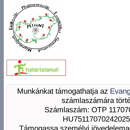
Munkánkat támogathatja az
Evang
számlaszámára törté
Számlaszám: OTP 117070
HU75117070242025
Támogassa személyi jövedelemad