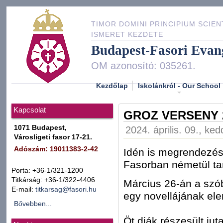
TIMOR DOMINI PRINCIPIUM SCIEN
ISMERET KEZDETE
Budapest-Fasori Evan
OM azonosító: 035261.
Kezdőlap
Iskolánkról - Our School
Kapcsolat
GROZ VERSENY 
1071 Budapest,
2024. április. 09., ke
Városligeti fasor 17-21.
Adószám: 19011383-2-42
Idén is megrendezésr
Fasorban németül ta
Porta: +36-1/321-1200
Titkárság: +36-1/322-4406
Március 26-án a szób
E-mail:
titkarsag@fasori.hu
egy novellájának el
Bővebben...
Öt diák részesült jut