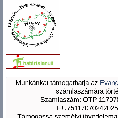
Munkánkat támogathatja az
Evang
számlaszámára törté
Számlaszám: OTP 117070
HU75117070242025
Támogassa személyi jövedelemad