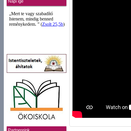
Napi ige
Partnereink