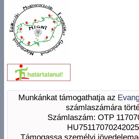
Munkánkat támogathatja az
Evang
számlaszámára törté
Számlaszám: OTP 117070
HU75117070242025
Támogassa személyi jövedelemad