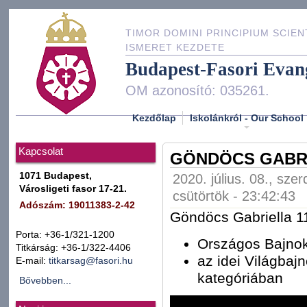
TIMOR DOMINI PRINCIPIUM SCIEN
ISMERET KEZDETE
Budapest-Fasori Evan
OM azonosító: 035261.
Kezdőlap
Iskolánkról - Our School
Kapcsolat
GÖNDÖCS GABRI
1071 Budapest,
2020. július. 08., sze
Városligeti fasor 17-21.
csütörtök - 23:42:43
Adószám: 19011383-2-42
Göndöcs Gabriella 11
Porta: +36-1/321-1200
Országos Bajnok
Titkárság: +36-1/322-4406
az idei Világbaj
E-mail:
titkarsag@fasori.hu
kategóriában
Bővebben...