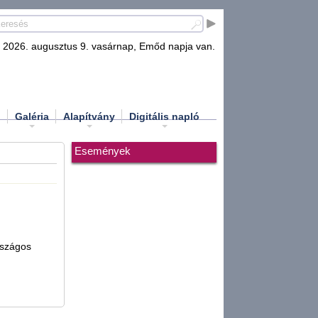
2026. augusztus 9. vasárnap, Emőd napja van.
d
Galéria
Alapítvány
Digitális napló
Események
rszágos