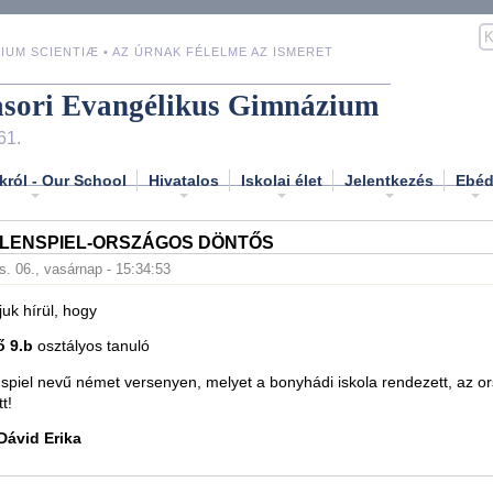
IUM SCIENTIÆ • AZ ÚRNAK FÉLELME AZ ISMERET
asori Evangélikus Gimnázium
61.
król - Our School
Hivatalos
Iskolai élet
Jelentkezés
Ebé
LENSPIEL-ORSZÁGOS DÖNTŐS
s. 06., vasárnap - 15:34:53
uk hírül, hogy
ő 9.b
osztályos tanuló
spiel nevű német versenyen, melyet a bonyhádi iskola rendezett, az o
t!
Dávid Erika