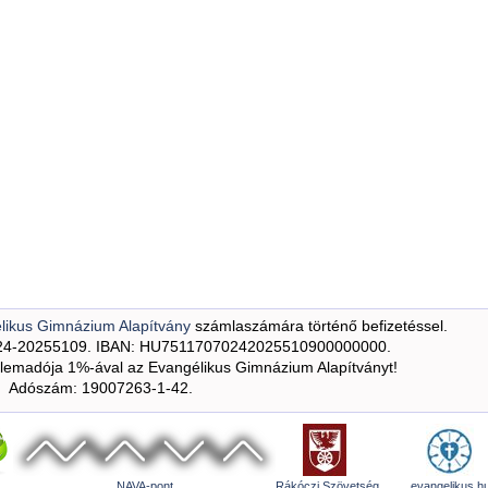
likus Gimnázium Alapítvány
számlaszámára történő befizetéssel.
24-20255109. IBAN: HU75117070242025510900000000.
emadója 1%-ával az Evangélikus Gimnázium Alapítványt!
Adószám: 19007263-1-42.
NAVA-pont
Rákóczi Szövetség
evangelikus.h