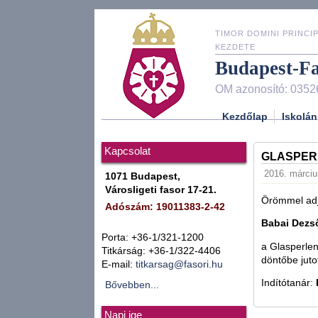
TIMOR DOMINI PRINCIP
KEZDETE
Budapest-F
OM azonosító: 0352
Kezdőlap
Iskolán
Kapcsolat
GLASPER
2016. márciu
1071 Budapest,
Városligeti fasor 17-21.
Örömmel adj
Adószám: 19011383-2-42
Babai Dezs
Porta: +36-1/321-1200
a Glasperlen
Titkárság: +36-1/322-4406
döntőbe jutot
E-mail:
titkarsag@fasori.hu
Indítótanár:
Bővebben...
Napi ige