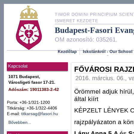
TIMOR DOMINI PRINCIPIUM SCIEN
ISMERET KEZDETE
Budapest-Fasori Evan
OM azonosító: 035261.
Kezdőlap
Iskolánkról - Our School
Kapcsolat
FŐVÁROSI RAJZ
1071 Budapest,
2016. március. 06., v
Városligeti fasor 17-21.
Adószám: 19011383-2-42
Örömmel adjuk hírül
által kiírt
Porta: +36-1/321-1200
Titkárság: +36-1/322-4406
KÉPZELT LÉNYEK 
E-mail:
titkarsag@fasori.hu
rajzpályázaton a kön
Bővebben...
Lány Anna 5.A
és
S