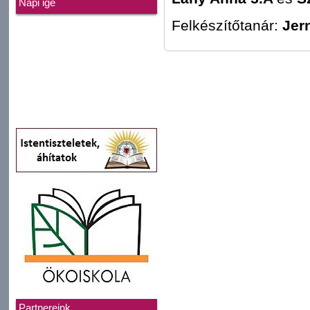
Napi ige
Felkészítőtanár:
Jer
Partnereink