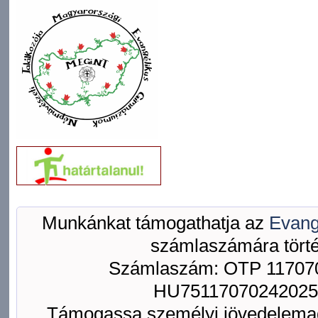
Munkánkat támogathatja az
Evang
számlaszámára törté
Számlaszám: OTP 117070
HU75117070242025
Támogassa személyi jövedelemad