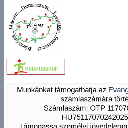
Munkánkat támogathatja az
Evang
számlaszámára törté
Számlaszám: OTP 117070
HU75117070242025
Támogassa személyi jövedelemad