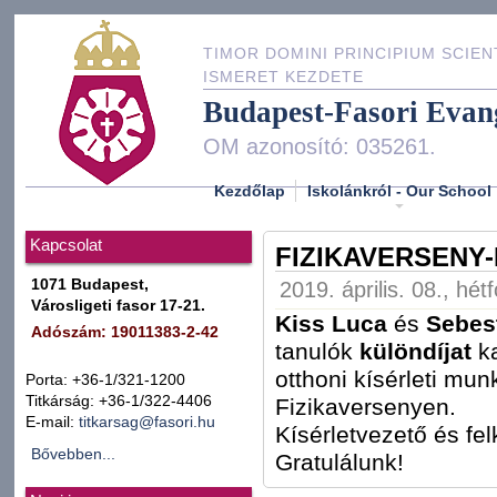
TIMOR DOMINI PRINCIPIUM SCIEN
ISMERET KEZDETE
Budapest-Fasori Evan
OM azonosító: 035261.
Kezdőlap
Iskolánkról - Our School
Kapcsolat
FIZIKAVERSENY
1071 Budapest,
2019. április. 08., hét
Városligeti fasor 17-21.
Kiss Luca
és
Sebes
Adószám: 19011383-2-42
tanulók
különdíjat
k
otthoni kísérleti mun
Porta: +36-1/321-1200
Titkárság: +36-1/322-4406
Fizikaversenyen.
E-mail:
titkarsag@fasori.hu
Kísérletvezető és fe
Bővebben...
Gratulálunk!