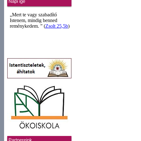
Napi ige
Partnereink