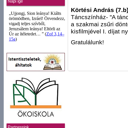
Napi ige
Körtési András (7.b
Táncszínház- "A tánc
a szakmai zsűri dönt
kisfilmjével I. díjat ny
Gratulálunk!
Partnereink