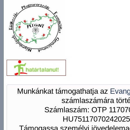
Munkánkat támogathatja az
Evang
számlaszámára törté
Számlaszám: OTP 117070
HU75117070242025
Támogassa személyi jövedelemad