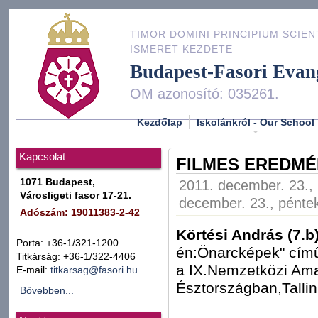
TIMOR DOMINI PRINCIPIUM SCIEN
ISMERET KEZDETE
Budapest-Fasori Evan
OM azonosító: 035261.
Kezdőlap
Iskolánkról - Our School
Kapcsolat
FILMES EREDM
1071 Budapest,
2011. december. 23., 
Városligeti fasor 17-21.
december. 23., péntek
Adószám: 19011383-2-42
Körtési András (7.b
Porta: +36-1/321-1200
én:Önarcképek" című
Titkárság: +36-1/322-4406
a IX.Nemzetközi Ama
E-mail:
titkarsag@fasori.hu
Észtországban,Talli
Bővebben...