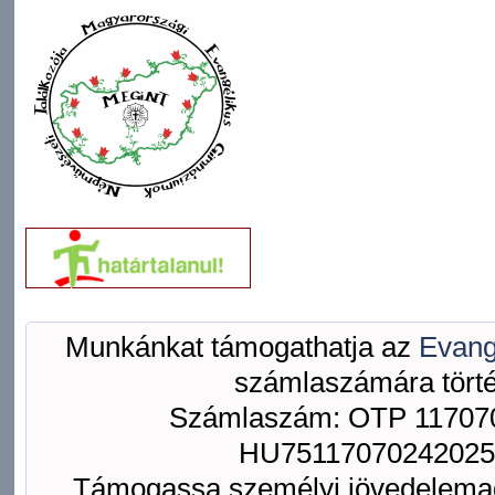
Munkánkat támogathatja az
Evang
számlaszámára törté
Számlaszám: OTP 117070
HU75117070242025
Támogassa személyi jövedelemad