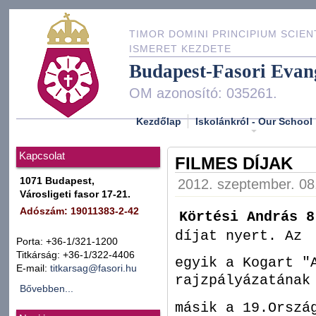
TIMOR DOMINI PRINCIPIUM SCIEN
ISMERET KEZDETE
Budapest-Fasori Evan
OM azonosító: 035261.
Kezdőlap
Iskolánkról - Our School
Kapcsolat
FILMES DÍJAK
1071 Budapest,
2012. szeptember. 08
Városligeti fasor 17-21.
Adószám: 19011383-2-42
Körtési András 
díjat nyert. Az
Porta: +36-1/321-1200
Titkárság: +36-1/322-4406
egyik a Kogart "
E-mail:
titkarsag@fasori.hu
rajzpályázatána
Bővebben...
másik a 19.Orszá