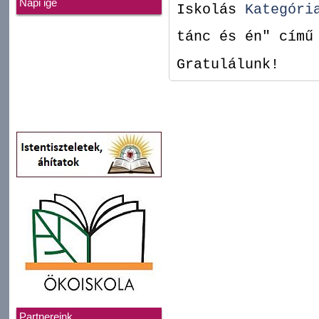
Napi ige
Iskolás
Kategóri
tánc és én" című
Gratulálunk!
Partnereink