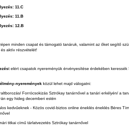
elyezés: 11.C
elyezés: 11.B
elyezés: 12.B
épen minden csapat és támogató tanáruk, valamint az őket segítő szü
és aktív részvételét!
yezés
t elért csapatok nyereményük érvényesítése érdekében keressék 
élmény-nyeremények
közül lehet majd válogatni:
raltborozás/ Forrócsokizás Sztrókay tanárnővel a tanári erkélyén/ a ta
rán egy hideg decemberi estén
dalos kedvűeknek - Közös covid-biztos online éneklés éneklés Béres Tí
rnővel
anári titkai című tárlatvezetés Sztrókay tanárnővel