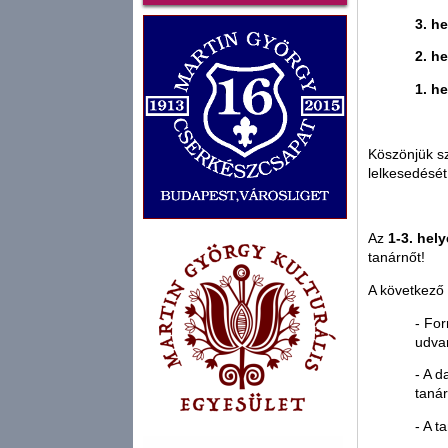
3. h
2. h
1. h
Köszönjük sz
lelkesedését 
Az
1-3. hel
tanárnőt!
A következő
- For
udva
- A 
taná
- A t