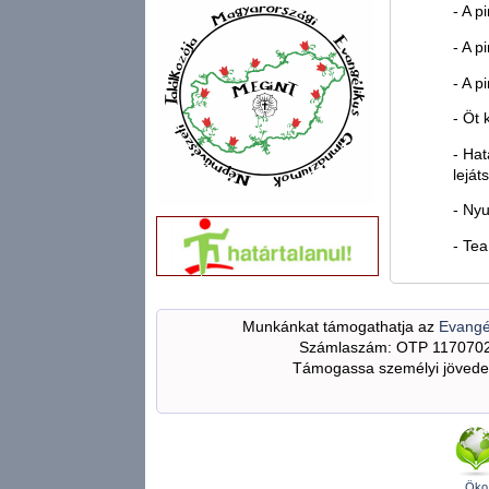
- A p
- A p
- A p
- Öt 
- Hat
leját
- Ny
- Tea
Munkánkat támogathatja az
Evangé
Számlaszám: OTP 117070
Támogassa személyi jövedel
Öko