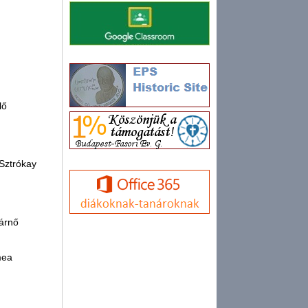
lő
Sztrókay
nárnő
mea