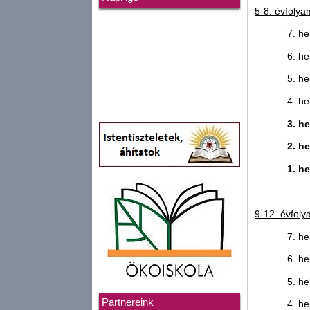
5-8. évfolya
7. he
6. he
5. he
4. he
3. h
2. h
1. h
9-12. évfol
7. he
6. he
5. he
Partnereink
4. he