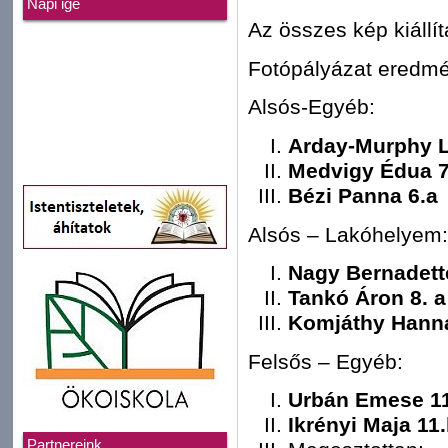
Napi ige
Az összes kép kiállít
Fotópályázat eredm
Alsós-Egyéb:
Arday-Murphy L
Medvigy Édua 7
Bézi Panna 6.a
Alsós – Lakóhelyem:
Nagy Bernadett
Tankó Áron 8. a
Komjáthy Hanna
Felsős – Egyéb:
Urbán Emese 11
Ikrényi Maja 11
Partnereink