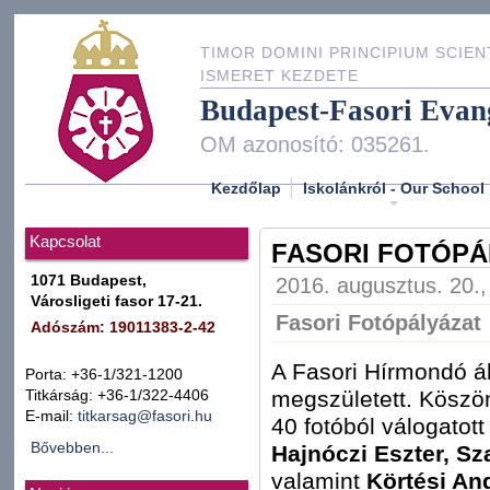
TIMOR DOMINI PRINCIPIUM SCIEN
ISMERET KEZDETE
Budapest-Fasori Evan
OM azonosító: 035261.
Kezdőlap
Iskolánkról - Our School
Kapcsolat
FASORI FOTÓPÁ
1071 Budapest,
2016. augusztus. 20.,
Városligeti fasor 17-21.
Fasori Fotópályázat
Adószám: 19011383-2-42
A Fasori Hírmondó ál
Porta: +36-1/321-1200
megszületett. Köszö
Titkárság: +36-1/322-4406
E-mail:
titkarsag@fasori.hu
40 fotóból válogatott 
Bővebben...
Hajnóczi Eszter, Szal
valamint
Körtési An