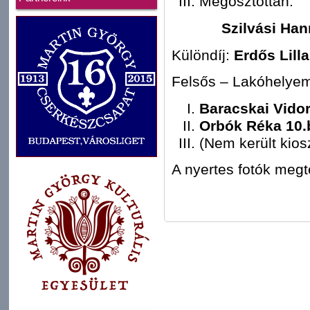
Megosztottan:
Szilvási Hann
Különdíj:
Erdős Lilla
Felsős – Lakóhelye
Baracskai Vidor
Orbók Réka 10.
(Nem került kios
A nyertes fotók meg