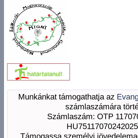
Munkánkat támogathatja az
Evang
számlaszámára törté
Számlaszám: OTP 117070
HU75117070242025
Támogassa személyi jövedelemad