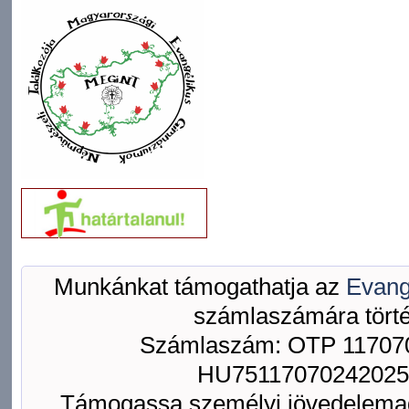
Munkánkat támogathatja az
Evang
számlaszámára törté
Számlaszám: OTP 117070
HU75117070242025
Támogassa személyi jövedelemad