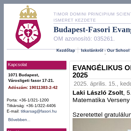
TIMOR DOMINI PRINCIPIUM SCIEN
ISMERET KEZDETE
Budapest-Fasori Evan
OM azonosító: 035261.
Kezdőlap
Iskolánkról - Our School
Kapcsolat
EVANGÉLIKUS O
2025
1071 Budapest,
Városligeti fasor 17-21.
2025. április. 15., ke
Adószám: 19011383-2-42
Laki László Zsolt
, 
Matematika Versen
Porta: +36-1/321-1200
Titkárság: +36-1/322-4406
E-mail:
titkarsag@fasori.hu
Szeretettel gratulálu
Bővebben...