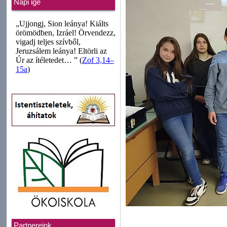
Napi ige
Partnereink