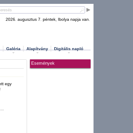
2026. augusztus 7. péntek, Ibolya napja van.
d
Galéria
Alapítvány
Digitális napló
Események
tt egy
!
..