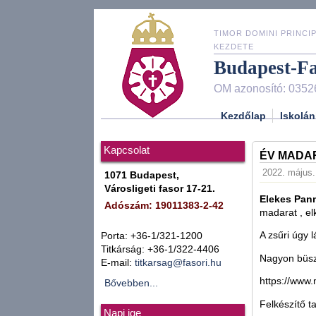
TIMOR DOMINI PRINCIP
KEZDETE
Budapest-F
OM azonosító: 0352
Kezdőlap
Iskolán
Kapcsolat
ÉV MADA
2022. május.
1071 Budapest,
Városligeti fasor 17-21.
Elekes Pan
Adószám: 19011383-2-42
madarat , el
A zsűri úgy 
Porta: +36-1/321-1200
Titkárság: +36-1/322-4406
Nagyon büsz
E-mail:
titkarsag@fasori.hu
https://www
Bővebben...
Felkészítő t
Napi ige