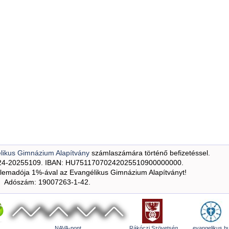
likus Gimnázium Alapítvány
számlaszámára történő befizetéssel.
24-20255109. IBAN: HU75117070242025510900000000.
emadója 1%-ával az Evangélikus Gimnázium Alapítványt!
Adószám: 19007263-1-42.
NAVA-pont
Rákóczi Szövetség
evangelikus.h