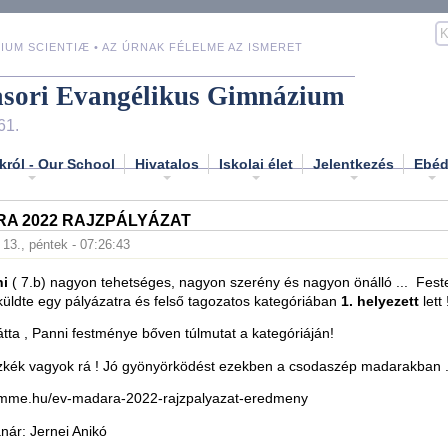
IUM SCIENTIÆ • AZ ÚRNAK FÉLELME AZ ISMERET
asori Evangélikus Gimnázium
61.
król - Our School
Hivatalos
Iskolai élet
Jelentkezés
Ebé
RA 2022 RAJZPÁLYÁZAT
 13., péntek - 07:26:43
ni
( 7.b) nagyon tehetséges, nagyon szerény és nagyon önálló ... Feste
küldte egy pályázatra és felső tagozatos kategóriában
1. helyezett
lett 
látta , Panni festménye bőven túlmutat a kategóriáján!
kék vagyok rá ! Jó gyönyörködést ezekben a csodaszép madarakban ..
.mme.hu/ev-madara-2022-rajzpalyazat-eredmeny
anár: Jernei Anikó