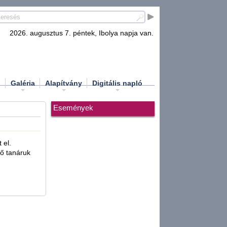
2026. augusztus 7. péntek, Ibolya napja van.
d
Galéria
Alapítvány
Digitális napló
Események
 el.
tő tanáruk