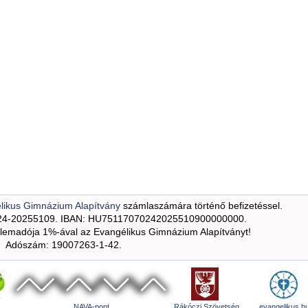
likus Gimnázium Alapítvány
számlaszámára történő befizetéssel.
24-20255109. IBAN: HU75117070242025510900000000.
emadója 1%-ával az Evangélikus Gimnázium Alapítványt!
Adószám: 19007263-1-42.
NAVA-pont
Rákóczi Szövetség
evangelikus.h