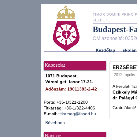
TIMOR DOMINI PRINCIP
KEZDETE
Budapest-F
OM azonosító: 0352
Kezdőlap
Iskolán
Kapcsolat
ERZSÉBET
2012. április
1071 Budapest,
Városligeti fasor 17-21.
A kerületi fi
Adószám: 19011383-2-42
Czikkely Má
dr. Palágyi
Porta: +36-1/321-1200
Gratulálunk!
Titkárság: +36-1/322-4406
E-mail:
titkarsag@fasori.hu
Bővebben...
Napi ige