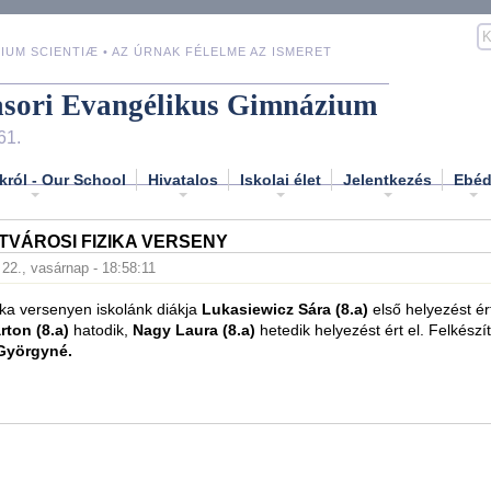
IUM SCIENTIÆ • AZ ÚRNAK FÉLELME AZ ISMERET
asori Evangélikus Gimnázium
61.
król - Our School
Hivatalos
Iskolai élet
Jelentkezés
Ebé
VÁROSI FIZIKA VERSENY
. 22., vasárnap - 18:58:11
zika versenyen iskolánk diákja
Lukasiewicz Sára (8.a)
első helyezést ért
rton (8.a)
hatodik,
Nagy Laura (8.a)
hetedik helyezést ért el. Felkészí
 Györgyné.