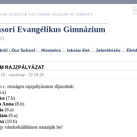
IUM SCIENTIÆ • AZ ÚRNAK FÉLELME AZ ISMERET
asori Evangélikus Gimnázium
61.
król - Our School
Hivatalos
Iskolai élet
Jelentkezés
Ebé
ÁM RAJZPÁLYÁZAT
. 18., vasárnap - 22:34:26
m c. országos rajzpályázaton díjazottak:
.a)
ika
(7.b)
ca Anna
(8.b)
ia
(9.a)
dám
(9.a)
na
(10.b)
y vándorkiállításon mutatják be!