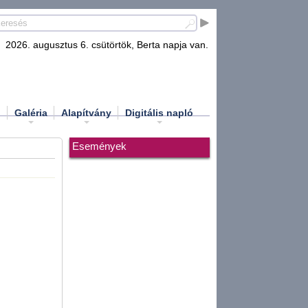
2026. augusztus 6. csütörtök, Berta napja van.
d
Galéria
Alapítvány
Digitális napló
Események