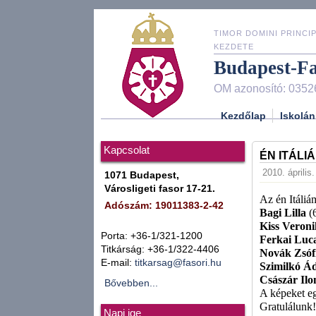
TIMOR DOMINI PRINCIP
KEZDETE
Budapest-F
OM azonosító: 0352
Kezdőlap
Iskolán
Kapcsolat
ÉN ITÁLI
2010. április
1071 Budapest,
Városligeti fasor 17-21.
Az én Itáliá
Adószám: 19011383-2-42
Bagi Lilla
(6
Kiss Veron
Porta: +36-1/321-1200
Ferkai Lu
Titkárság: +36-1/322-4406
Novák Zsóf
E-mail:
titkarsag@fasori.hu
Szimilkó Á
Császár Ilo
Bővebben...
A képeket eg
Gratulálunk!
Napi ige