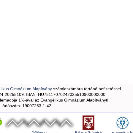
likus Gimnázium Alapítvány
számlaszámára történő befizetéssel.
24-20255109. IBAN: HU75117070242025510900000000.
emadója 1%-ával az Evangélikus Gimnázium Alapítványt!
Adószám: 19007263-1-42.
NAVA-pont
Rákóczi Szövetség
evangelikus.h