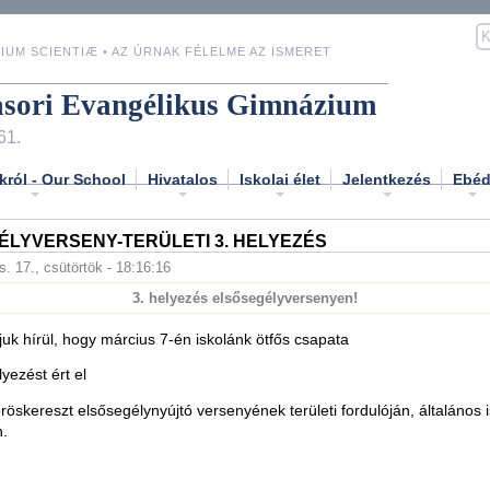
IUM SCIENTIÆ • AZ ÚRNAK FÉLELME AZ ISMERET
asori Evangélikus Gimnázium
61.
król - Our School
Hivatalos
Iskolai élet
Jelentkezés
Ebé
LYVERSENY-TERÜLETI 3. HELYEZÉS
. 17., csütörtök - 18:16:16
3. helyezés elsősegélyversenyen!
k hírül, hogy március 7-én iskolánk ötfős csapata
yezést ért el
öskereszt elsősegélynyújtó versenyének területi fordulóján, általános i
n.