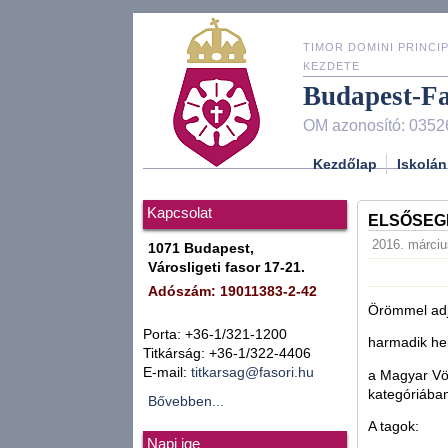
TIMOR DOMINI PRINCIP
KEZDETE
Budapest-F
OM azonosító: 0352
Kezdőlap
Iskolán
Kapcsolat
ELSŐSEGÉ
2016. március
1071 Budapest,
Városligeti fasor 17-21.
Adószám: 19011383-2-42
Örömmel adju
Porta: +36-1/321-1200
harmadik hel
Titkárság: +36-1/322-4406
E-mail:
titkarsag@fasori.hu
a Magyar Vör
kategóriába
Bővebben...
A tagok:
Napi ige