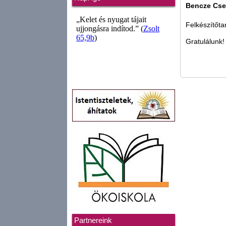
Bencze Cse
Felkészítőta
Gratulálunk!
Partnereink