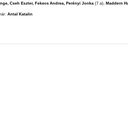
nge, Cseh Eszter, Fekecs Andrea, Perényi Jonka
(7.a),
Maddern H
nár:
Antal Katalin