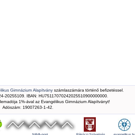
likus Gimnázium Alapítvány
számlaszámára történő befizetéssel.
24-20255109. IBAN: HU75117070242025510900000000.
emadója 1%-ával az Evangélikus Gimnázium Alapítványt!
Adószám: 19007263-1-42.
NAVA-pont
Rákóczi Szövetség
evangelikus.h