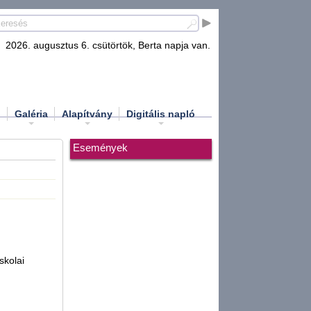
2026. augusztus 6. csütörtök, Berta napja van.
d
Galéria
Alapítvány
Digitális napló
Események
skolai