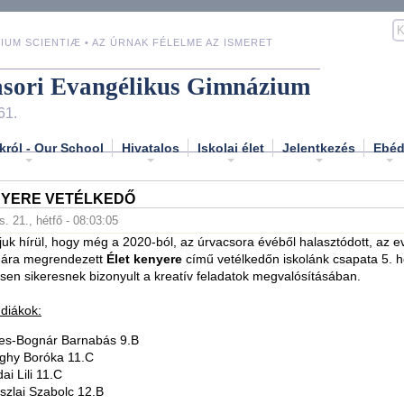
IUM SCIENTIÆ • AZ ÚRNAK FÉLELME AZ ISMERET
asori Evangélikus Gimnázium
61.
król - Our School
Hivatalos
Iskolai élet
Jelentkezés
Ebé
NYERE VETÉLKEDŐ
. 21., hétfő - 08:03:05
k hírül, hogy még a 2020-ból, az úrvacsora évéből halasztódott, az e
mára megrendezett
Élet kenyere
című vetélkedőn iskolánk csapata 5. h
ösen sikeresnek bizonyult a kreatív feladatok megvalósításában.
diákok:
es-Bognár Barnabás 9.B
ghy Boróka 11.C
ai Lili 11.C
szlai Szabolc 12.B