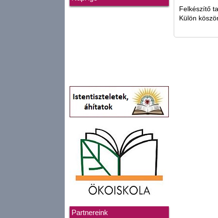
Felkészítő t
Külön köszö
Partnereink