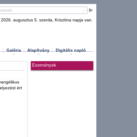
2026. augusztus 5. szerda, Krisztina napja van.
d
Galéria
Alapítvány
Digitális napló
Események
vangélikus
elyezést ért