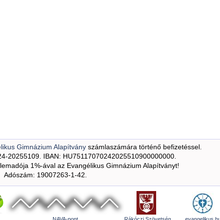
likus Gimnázium Alapítvány
számlaszámára történő befizetéssel.
24-20255109. IBAN: HU75117070242025510900000000.
emadója 1%-ával az Evangélikus Gimnázium Alapítványt!
Adószám: 19007263-1-42.
NAVA-pont
Rákóczi Szövetség
evangelikus.h