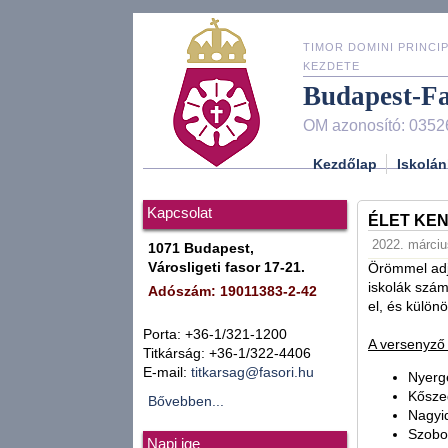
TIMOR DOMINI PRINCIP
KEZDETE
Budapest-F
OM azonosító: 0352
Kezdőlap
Iskolán
Kapcsolat
ÉLET KE
2022. március
1071 Budapest,
Városligeti fasor 17-21.
Örömmel adju
iskolák szá
Adószám: 19011383-2-42
el, és külön
Porta: +36-1/321-1200
A versenyző 
Titkárság: +36-1/322-4406
E-mail:
titkarsag@fasori.hu
Nyerg
Kősze
Bővebben...
Nagyid
Szobo
Napi ige