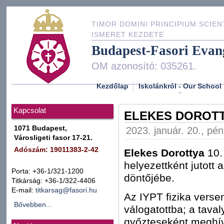
TIMOR DOMINI PRINCIPIUM SCIEN
ISMERET KEZDETE
Budapest-Fasori Evan
OM azonosító: 035261.
Kezdőlap
Iskolánkról - Our School
Kapcsolat
ELEKES DOROTT
1071 Budapest,
2023. január. 20., pén
Városligeti fasor 17-21.
Adószám: 19011383-2-42
Elekes Dorottya
10.
helyezettként jutott
Porta: +36-1/321-1200
döntőjébe.
Titkárság: +36-1/322-4406
E-mail:
titkarsag@fasori.hu
Az IYPT fizika verse
Bővebben...
válogatottba; a taval
győzteseként meghív