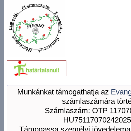
Munkánkat támogathatja az
Evang
számlaszámára törté
Számlaszám: OTP 117070
HU75117070242025
Támogassa személyi jövedelemad