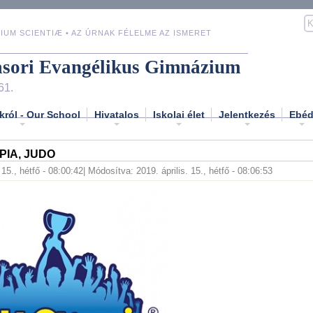
IUM SCIENTIÆ • AZ ÚRNAK FÉLELME AZ ISMERET
asori Evangélikus Gimnázium
61.
król - Our School
Hivatalos
Iskolai élet
Jelentkezés
Ebé
PIA, JUDO
 15., hétfő - 08:00:42
| Módosítva: 2019. április. 15., hétfő - 08:06:53