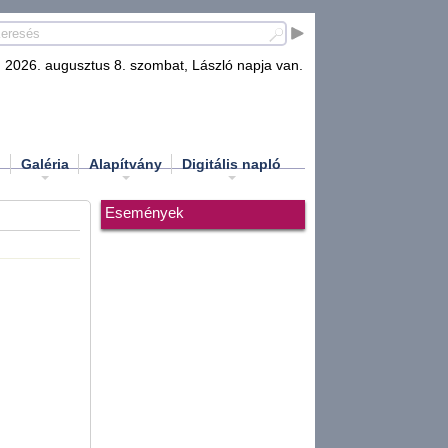
2026. augusztus 8. szombat, László napja van.
d
Galéria
Alapítvány
Digitális napló
Események