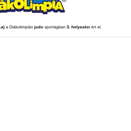
.a)
a Diákolimpián
judo
sportágban
3. helyezés
t ért el.