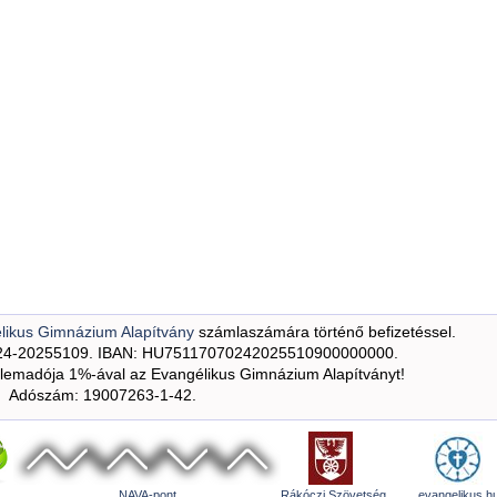
likus Gimnázium Alapítvány
számlaszámára történő befizetéssel.
24-20255109. IBAN: HU75117070242025510900000000.
emadója 1%-ával az Evangélikus Gimnázium Alapítványt!
Adószám: 19007263-1-42.
NAVA-pont
Rákóczi Szövetség
evangelikus.h