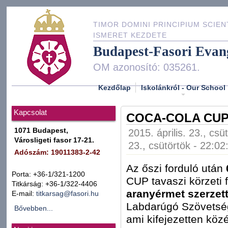
TIMOR DOMINI PRINCIPIUM SCIEN
ISMERET KEZDETE
Budapest-Fasori Evan
OM azonosító: 035261.
Kezdőlap
Iskolánkról - Our School
Kapcsolat
COCA-COLA CU
1071 Budapest,
2015. április. 23., csü
Városligeti fasor 17-21.
23., csütörtök - 22:02
Adószám: 19011383-2-42
Az őszi forduló után
Porta: +36-1/321-1200
CUP tavaszi körzeti 
Titkárság: +36-1/322-4406
aranyérmet szerzet
E-mail:
titkarsag@fasori.hu
Labdarúgó Szövetség
Bővebben...
ami kifejezetten köz