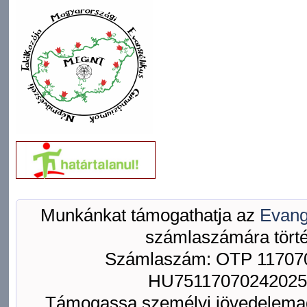
Munkánkat támogathatja az
Evang
számlaszámára törté
Számlaszám: OTP 117070
HU75117070242025
Támogassa személyi jövedelemad