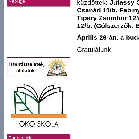
küzdöttek:
Jutassy 
Napi ige
Csanád 11/b, Fabin
Tipary Zsombor 12/
12/b. (Gólszerzők: 
Április 26-án. a bud
Gratulálunk!
Partnereink