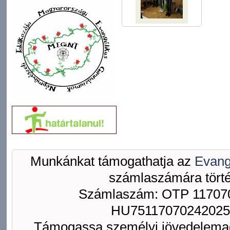
Munkánkat támogathatja az
Evang
számlaszámára törté
Számlaszám: OTP 117070
HU75117070242025
Támogassa személyi jövedelemad