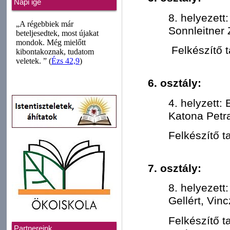
Napi ige
8. helyezet
Sonnleitner 
Felkészítő t
6. osztály:
4. helyzett:
Katona Petra
Felkészítő t
7. osztály:
8. helyezett
Gellért, Vin
Felkészítő t
Partnereink