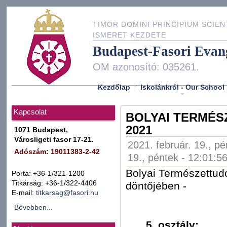
TIMOR DOMINI PRINCIPIUM SCIEN
ISMERET KEZDETE
Budapest-Fasori Evan
OM azonosító: 035261.
Kezdőlap
Iskolánkról - Our School
Kapcsolat
BOLYAI TERMÉS
2021
1071 Budapest,
Városligeti fasor 17-21.
2021. február. 19., pé
Adószám: 19011383-2-42
19., péntek - 12:01:5
Bolyai Természettu
Porta: +36-1/321-1200
Titkárság: +36-1/322-4406
döntőjében -
E-mail:
titkarsag@fasori.hu
Bővebben...
5. osztály: