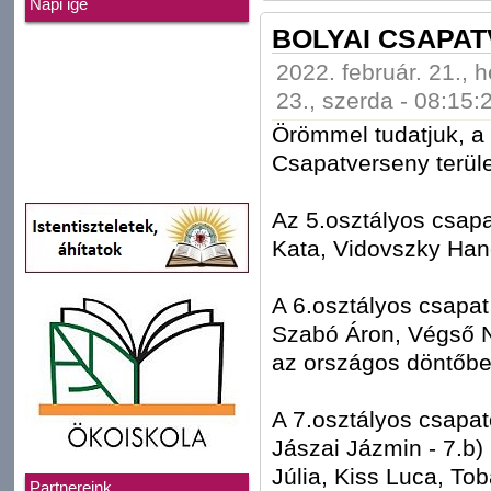
Napi ige
BOLYAI CSAPAT
2022. február. 21., h
23., szerda - 08:15:
Örömmel tudatjuk, a
Csapatverseny terüle
Az 5.osztályos csapa
Kata, Vidovszky Hang
A 6.osztályos csapa
Szabó Áron, Végső Ná
az országos döntőbe 
A 7.osztályos csapat
Jászai Jázmin - 7.b)
Júlia, Kiss Luca, Tob
Partnereink