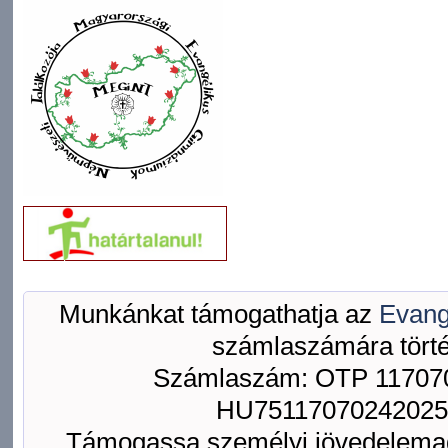
Munkánkat támogathatja az
Evang
számlaszámára törté
Számlaszám: OTP 117070
HU75117070242025
Támogassa személyi jövedelemad