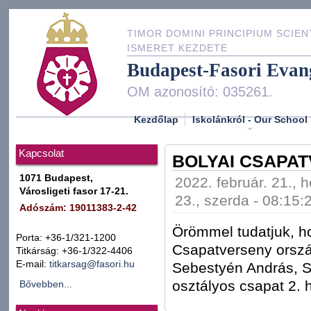
TIMOR DOMINI PRINCIPIUM SCIEN
ISMERET KEZDETE
Budapest-Fasori Evan
OM azonosító: 035261.
Kezdőlap
Iskolánkról - Our School
Kapcsolat
BOLYAI CSAPAT
1071 Budapest,
2022. február. 21., h
Városligeti fasor 17-21.
23., szerda - 08:15:
Adószám: 19011383-2-42
Örömmel tudatjuk, h
Porta: +36-1/321-1200
Csapatverseny orsz
Titkárság: +36-1/322-4406
E-mail:
titkarsag@fasori.hu
Sebestyén András, Sz
osztályos csapat 2. 
Bővebben...