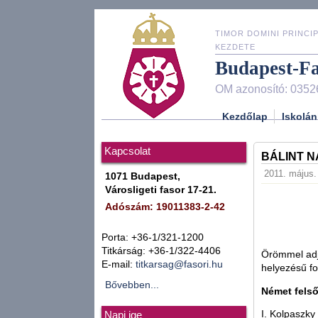
TIMOR DOMINI PRINCIP
KEZDETE
Budapest-F
OM azonosító: 0352
Kezdőlap
Iskolán
Kapcsolat
BÁLINT N
2011. május.
1071 Budapest,
Városligeti fasor 17-21.
Adószám: 19011383-2-42
Porta: +36-1/321-1200
Titkárság: +36-1/322-4406
Örömmel adju
E-mail:
titkarsag@fasori.hu
helyezésű f
Bővebben...
Német felső
I. Kolpaszky
Napi ige