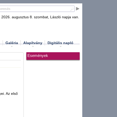
2026. augusztus 8. szombat, László napja van.
d
Galéria
Alapítvány
Digitális napló
Események
ei. Az első