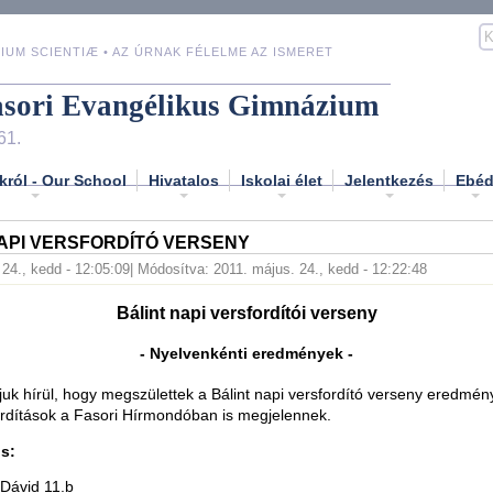
IUM SCIENTIÆ • AZ ÚRNAK FÉLELME AZ ISMERET
asori Evangélikus Gimnázium
61.
król - Our School
Hivatalos
Iskolai élet
Jelentkezés
Ebé
API VERSFORDÍTÓ VERSENY
 24., kedd - 12:05:09
| Módosítva: 2011. május. 24., kedd - 12:22:48
Bálint napi versfordítói verseny
- Nyelvenkénti eredmények -
k hírül, hogy megszülettek a Bálint napi versfordító verseny eredmény
ordítások a Fasori Hírmondóban is megjelennek.
s:
 Dávid 11.b