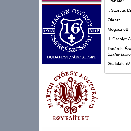
Francia:
I. Szarvas D
Olasz:
Megosztott I
II. Cseplye 
Tanárok:
Érf
Szalay Ildik
Gratulálunk!