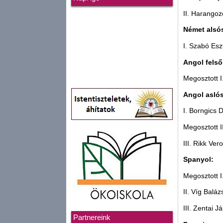
II. Harangoz
Német alsó
I. Szabó Esz
Angol felső
Megosztott I
Angol aslós
I. Borngics D
Megosztott I
III. Rikk Ver
Spanyol:
Megosztott I
II. Víg Baláz
III. Zentai J
Partnereink