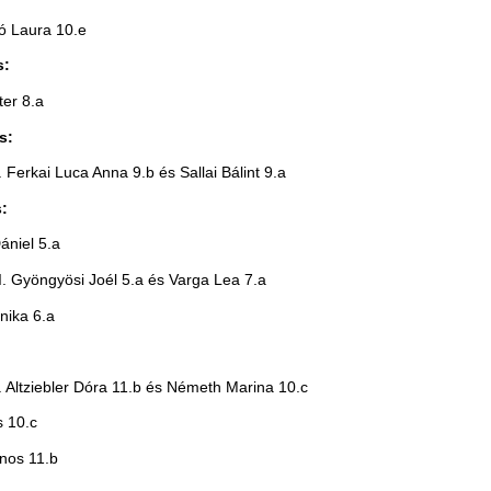
ó Laura 10.e
s:
ter 8.a
s:
. Ferkai Luca Anna 9.b és Sallai Bálint 9.a
:
ániel 5.a
I. Gyöngyösi Joél 5.a és Varga Lea 7.a
onika 6.a
. Altziebler Dóra 11.b és Németh Marina 10.c
s 10.c
ános 11.b