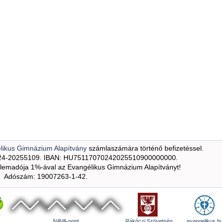
likus Gimnázium Alapítvány
számlaszámára történő befizetéssel.
24-20255109. IBAN: HU75117070242025510900000000.
emadója 1%-ával az Evangélikus Gimnázium Alapítványt!
Adószám: 19007263-1-42.
NAVA-pont
Rákóczi Szövetség
evangelikus.h