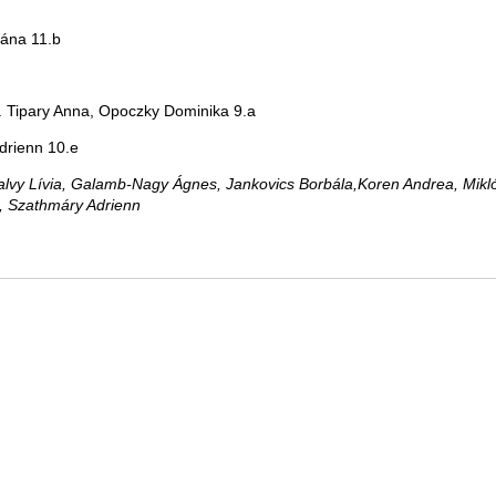
iána 11.b
. Tipary Anna, Opoczky Dominika 9.a
Adrienn 10.e
alvy Lívia, Galamb-Nagy Ágnes, Jankovics Borbála,Koren Andrea, Mikl
ó, Szathmáry Adrienn