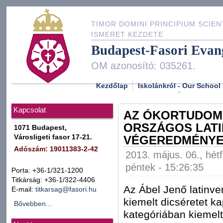
TIMOR DOMINI PRINCIPIUM SCIEN
ISMERET KEZDETE
Budapest-Fasori Evan
OM azonosító: 035261.
Kezdőlap
Iskolánkról - Our School
Kapcsolat
AZ ÓKORTUDOMÁ
ORSZÁGOS LATI
1071 Budapest,
Városligeti fasor 17-21.
VÉGEREDMÉNY
Adószám: 19011383-2-42
2013. május. 06., hét
péntek - 15:26:35
Porta: +36-1/321-1200
Titkárság: +36-1/322-4406
Az Ábel Jenő latinv
E-mail:
titkarsag@fasori.hu
kiemelt dicséretet k
Bővebben...
kategóriában kiemelt