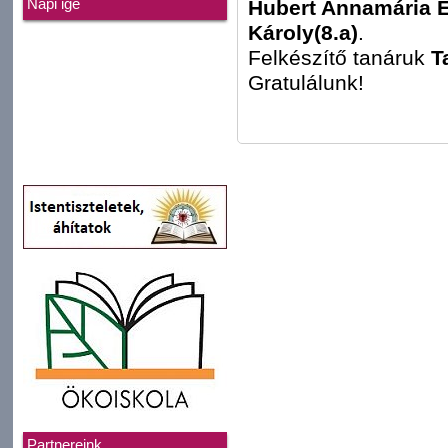
Hubert Annamária 
Napi ige
Károly(8.a)
.
Felkészítő tanáruk
T
Gratulálunk!
Partnereink