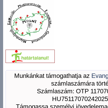
Munkánkat támogathatja az
Evang
számlaszámára törté
Számlaszám: OTP 117070
HU75117070242025
Támogassa személyi jövedelemad