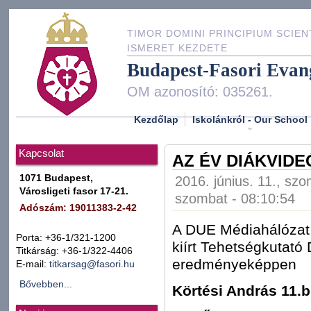
TIMOR DOMINI PRINCIPIUM SCIEN
ISMERET KEZDETE
Budapest-Fasori Evan
OM azonosító: 035261.
Kezdőlap
Iskolánkról - Our School
Kapcsolat
AZ ÉV DIÁKVID
1071 Budapest,
2016. június. 11., sz
Városligeti fasor 17-21.
szombat - 08:10:54
Adószám: 19011383-2-42
A DUE Médiahálózat -
Porta: +36-1/321-1200
kiírt Tehetségkutat
Titkárság: +36-1/322-4406
eredményeképpen
E-mail:
titkarsag@fasori.hu
Bővebben...
Körtési András 11.