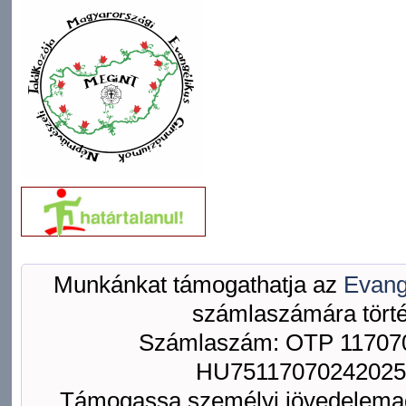
Munkánkat támogathatja az
Evang
számlaszámára törté
Számlaszám: OTP 117070
HU75117070242025
Támogassa személyi jövedelemad