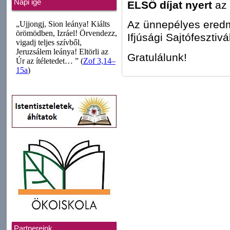
Napi ige
ELSŐ díjat nyert
az
Az ünnepélyes eredm
Ifjúsági Sajtófesztivá
Gratulálunk!
Partnereink