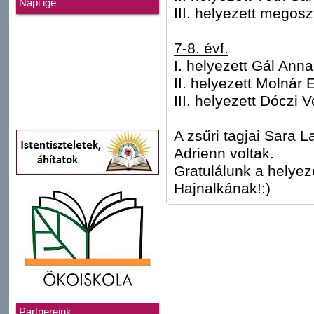
Napi ige
III. helyezett megos
7-8. évf.
I. helyezett Gál Ann
II. helyezett Molnár 
III. helyezett Dóczi 
A zsűri tagjai Sara 
Adrienn voltak.
Gratulálunk a helyez
Hajnalkának!:)
Partnereink