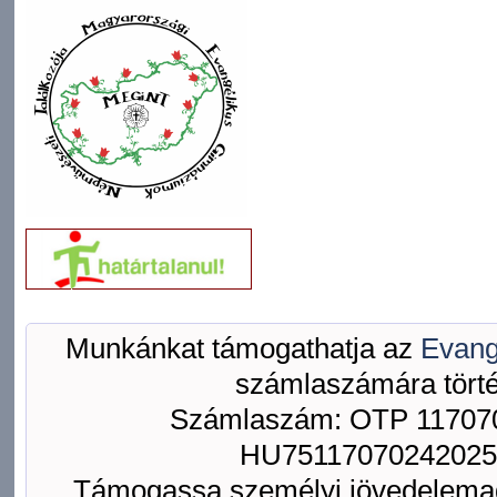
Munkánkat támogathatja az
Evang
számlaszámára törté
Számlaszám: OTP 117070
HU75117070242025
Támogassa személyi jövedelemad