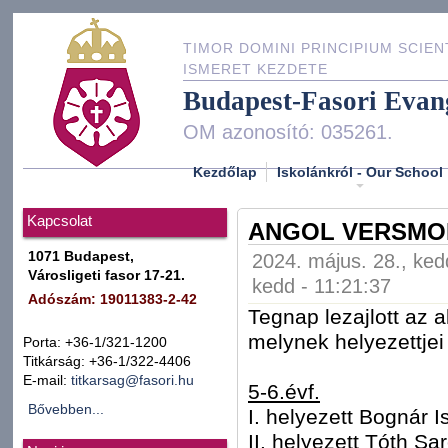
TIMOR DOMINI PRINCIPIUM SCIEN
ISMERET KEZDETE
Budapest-Fasori Evan
OM azonosító: 035261.
Kezdőlap
Iskolánkról - Our School
Kapcsolat
ANGOL VERSMO
1071 Budapest,
2024. május. 28., ked
Városligeti fasor 17-21.
kedd - 11:21:37
Adószám: 19011383-2-42
Tegnap lezajlott az
melynek helyezettjei
Porta: +36-1/321-1200
Titkárság: +36-1/322-4406
E-mail:
titkarsag@fasori.hu
5-6.évf.
Bővebben...
I. helyezett Bognár I
II. helyezett Tóth Sar